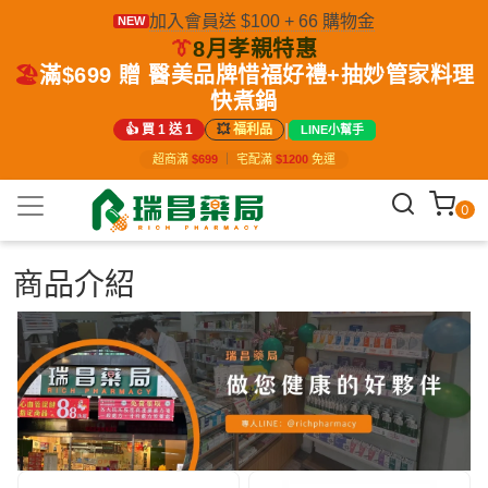
加入會員送 $100 + 66 購物金
NEW
👔
8月孝親特惠
🏖️
滿$699 贈 醫美品牌惜福好禮+抽妙管家料理
快煮鍋
|
👍 買 1 送 1
💥
福利品
LINE小幫手
超商滿
$699
｜
宅配滿
$1200
免運
0
商品介紹