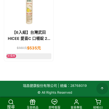
【6入組】台灣武田
HICEE 愛喜C 口嚼錠 20
錠 橘子口味
$
535
元
$
560
元
折價券
瑞昌健康股份有限公司 | 統編：28768019
© All Rights Reserved
搜尋
全部商品
即時客服
會員專區
結帳(
0
)