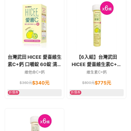
台灣武田 HICEE 愛喜維生
【6入組】台灣武田
素C+鈣 口嚼錠 60錠 清新
HICEE 愛喜維生素C+鈣
檸檬味 愛喜c
檸檬 口嚼錠 20錠
維他命C+鈣
維生素C+鈣
$
340
元
$
775
元
$
360
元
$
800
元
折價券
折價券