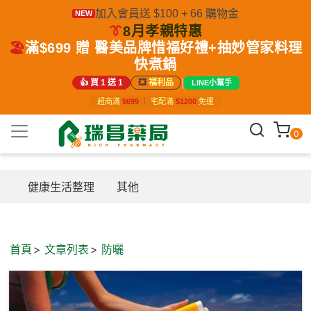
加入會員送 $100 + 66 購物金
NEW
👔
8月孝親特惠
🏖️
滿$699 贈 醫美品牌惜福好禮+抽妙管家料理
快煮鍋
|
👍 買 1 送 1
💥
福利品
LINE小幫手
超商滿
$699
｜
宅配滿
$1200
免運
0
健康生活整理
其他
首頁
文章列表
防曬