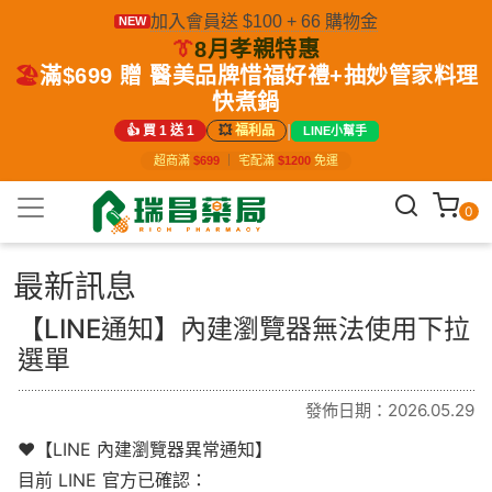
加入會員送 $100 + 66 購物金
NEW
👔
8月孝親特惠
🏖️
滿$699 贈 醫美品牌惜福好禮+抽妙管家料理
快煮鍋
|
👍 買 1 送 1
💥
福利品
LINE小幫手
超商滿
$699
｜
宅配滿
$1200
免運
0
最新訊息
【LINE通知】內建瀏覽器無法使用下拉
選單
發佈日期：2026.05.29
❤️【LINE 內建瀏覽器異常通知】
目前 LINE 官方已確認：