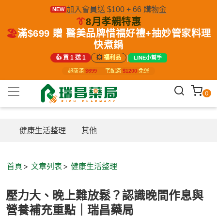
加入會員送 $100 + 66 購物金
NEW
👔
8月孝親特惠
🏖️
滿$699 贈 醫美品牌惜福好禮+抽妙管家料理
快煮鍋
|
👍 買 1 送 1
💥
福利品
LINE小幫手
超商滿
$699
｜
宅配滿
$1200
免運
0
健康生活整理
其他
首頁
文章列表
健康生活整理
壓力大、晚上難放鬆？認識晚間作息與
營養補充重點｜瑞昌藥局