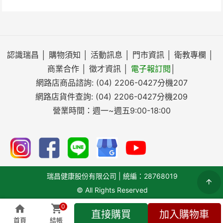
認識瑞昌
│
購物須知
│
活動訊息
│
門市資訊
│
衛教專欄
│
商業合作
│
徵才資訊
│
電子報訂閱
│
網路店商品諮詢:
(04) 2206-0427
分機207
網路店貨件查詢:
(04) 2206-0427
分機209
營業時間：週一~週五9:00-18:00
瑞昌健康股份有限公司 | 統編：28768019
© All Rights Reserved
0
直接購買
加入購物車
搜尋
首頁
結帳
全部商品
即時客服
會員專區
結帳(
0
)