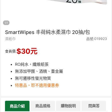
1
/
1
SmartWipes 丰荷純水柔濕巾 20抽/包
濕紙巾
品號:019923
$
30
元
會員價:
RO純水，纖維紙張
無添加甲醛、酒精、重金屬
無可遷移性螢光物質
特惠品，恕不適用優惠券
商品規格
購物說明
問與答
商品介紹