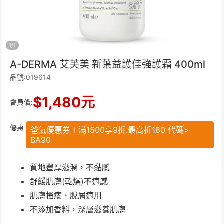
1
/
1
A-DERMA 艾芙美 新葉益護佳強護霜 400ml
品號:019614
$
1,480
元
會員價:
優惠
爸氣優惠券∣滿1500享9折.最高折180 代碼>
BA90
質地豐厚滋潤，不黏膩
舒緩肌膚(乾燥)不適感
肌膚搔癢、脫屑適用
不添加香料，深層滋養肌膚