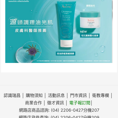
認識瑞昌
│
購物須知
│
活動訊息
│
門市資訊
│
衛教專欄
│
商業合作
│
徵才資訊
│
電子報訂閱
│
網路店商品諮詢:
(04) 2206-0427
分機207
網路店貨件查詢:
(04) 2206-0427
分機209