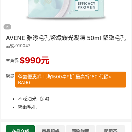
1
/
1
AVENE 雅漾毛孔緊緻霧光凝凍 50ml 緊緻毛孔
品號:019047
$
990
元
會員價:
優惠
爸氣優惠券∣滿1500享9折.最高折180 代碼>
BA90
不泛油光+保濕
緊緻毛孔
商品規格
購物說明
問與答
商品介紹