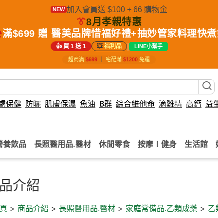
加入會員送 $100 + 66 購物金
NEW
👔
8月孝親特惠
️
滿$699 贈 醫美品牌惜福好禮+抽妙管家料理快
|
👍 買 1 送 1
💥
福利品
LINE小幫手
超商滿
$699
｜
宅配滿
$1200
免運
處保健
防曬
肌膚保濕
魚油
B群
綜合維他命
滴雞精
高鈣
益
營養飲品
長照醫用品.醫材
休閒零食
按摩∣健身
生活館
品介紹
頁
>
商品介紹
>
長照醫用品.醫材
>
家庭常備品.乙類成藥
>
乙