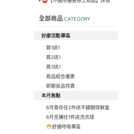
⛔【不適用優惠券之商品】詳情
全部商品
CATEGORY
好康活動專區
買1送1
買2送1
買3送1
商品組合優惠
即期良品特賣
本月焦點
8月善存任2件送不鏽鋼保鮮盒
8月克補任1件送洗衣球
😷舒適呼吸專區