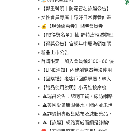
液 
【鄭重聲明｜防範冒名詐騙公告】
女性會員專屬｜莓好日常保養計畫
💰【現領優惠券】限時會員券
【FB得獎名單】抽 舒特膚輕透物理
低敏防曬霜乙名(8/4報到截止)
【得獎公告】官網年中慶滿額加碼
抽FIKA蒸煮料理組2名(7/31截止)
新品上市公告
首購限定丨加入會員領$100+66 優
惠！
【LINE通知】內建瀏覽器無法使用
下拉選單
【回購禮】老客戶回購專屬！輸入
折扣碼現折$100
【贈品使用說明】小青娃按摩梳
⚠️瑞昌公告：認明正貨，嚴防網路
詐騙
⚠️美國愛爾康眼藥水，國內並未進
口販售
⚠️詐騙粉專販售貼布及減肥藥品，
請勿上當，請查明來源! 非瑞昌藥局
⚠️【詐騙】網路賣威而鋼是詐騙!
販售!