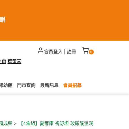
煮鍋
會員登入
|
註冊
0
生菌
葉黃素
婦幼館
門市查詢
最新訊息
會員招募
類成藥
>
【4盒組】愛爾康 視舒坦 玻尿酸濕潤