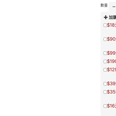
質
數量
雖
回
加
感
$18
護
$90
$99
$19
$12
$39
$35
$16