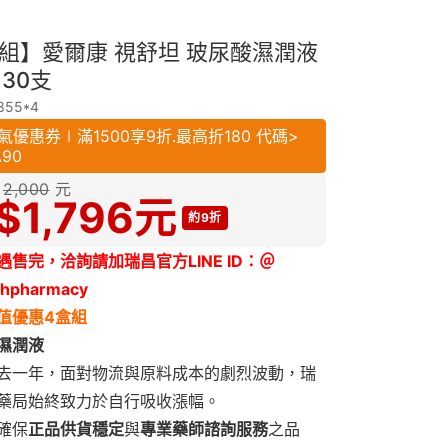
組】愛爾康 視舒坦 玻尿酸濕潤液
l 30支
855*4
氣優惠券∣滿1500享9折.最高折180 代碼>
A90
2,000
元
$
1,796
元
約9折
遇售完，
洽詢請加瑞昌官方LINE ID：＠
chpharmacy
值優惠4盒組
濕潤液
去一年，面對物流與原料成本的劇烈波動，瑞
藥局始終致力於自行吸收漲幅。
確保
正品供貨穩定
與
專業藥師諮詢服務
之品