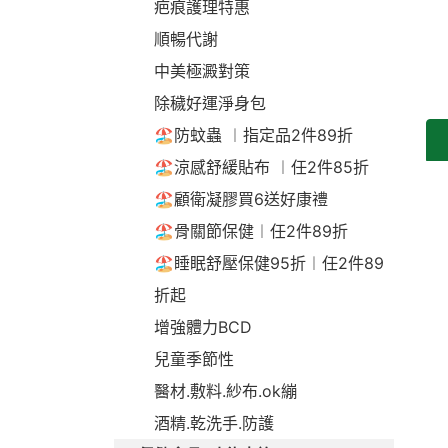
疤痕護理特惠
順暢代謝
中美極澱對策
除穢好運淨身包
🏖️防蚊蟲 ︱指定品2件89折
🏖️涼感舒緩貼布 ︱任2件85折
🏖️顧衛凝膠買6送好康禮
🏖️骨關節保健︱任2件89折
🏖️睡眠舒壓保健95折︱任2件89
折起
增強體力BCD
兒童季節性
醫材.敷料.紗布.ok繃
酒精.乾洗手.防護