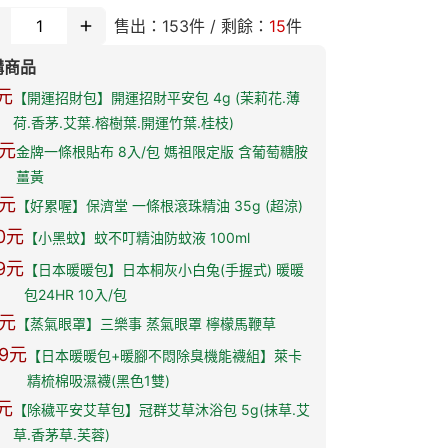
，我們將於 2026 年即日起進行必要調整。
售出：
153
件 / 剩餘：
15
件
然售價變動，但我們依然為官網會員保留最高
饋
購商品
謝您的體諒，讓我們能以更好的品質，繼續守
元
【開運招財包】開運招財平安包 4g (茉莉花.薄
您的健康生活。
荷.香茅.艾葉.榕樹葉.開運竹葉.桂枝)
元
金牌一條根貼布 8入/包 媽祖限定版 含葡萄糖胺
薑黃
元
【好累喔】保濟堂 一條根滾珠精油 35g (超涼)
0
元
【小黑蚊】蚊不叮精油防蚊液 100ml
9
元
【日本暖暖包】日本桐灰小白兔(手握式) 暖暖
包24HR 10入/包
元
【蒸氣眼罩】三樂事 蒸氣眼罩 檸檬馬鞭草
9
元
【日本暖暖包+暖腳不悶除臭機能襪組】萊卡
精梳棉吸濕襪(黑色1雙)
元
【除穢平安艾草包】冠群艾草沐浴包 5g(抹草.艾
草.香茅草.芙蓉)