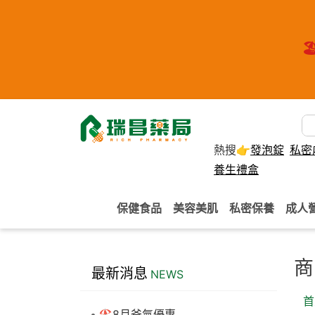
🏖
熱搜👉
發泡錠
私密
養生禮盒
保健食品
美容美肌
私密保養
成人
商
最新消息
NEWS
首
🏖️8月爸氣優惠