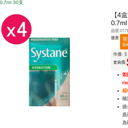
0.7ml 30支
【4盒
0.7m
品號:017
優惠
爸
B
$
市價:
會員價:
如
ri
超
睛
過
昌
為