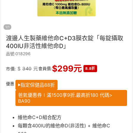
1
/
1
渡邊人生製藥維他命C+D3膜衣錠「每錠攝取
400IU非活性維他命D」
品號:018296
$
299
元
$
340
元
會員價:
市價:
8.8折
優惠
指定保健品88折
爸氣優惠券∣滿1500享9折.最高折180 代碼>
BA90
維他命C+D組合配方
每顆含400IU的維他命D(非活性) + 維他命C