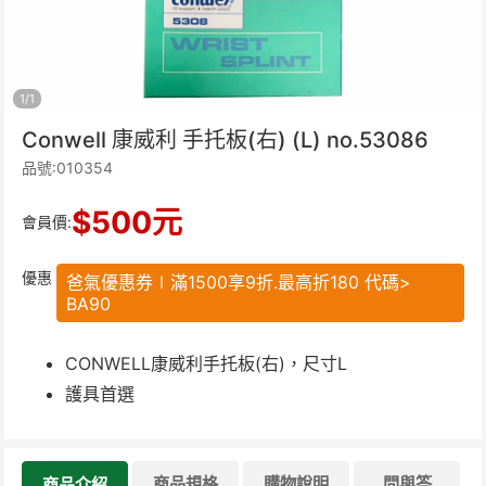
1
/
1
Conwell 康威利 手托板(右) (L) no.53086
品號:010354
$
500
元
會員價:
優惠
爸氣優惠券∣滿1500享9折.最高折180 代碼>
BA90
CONWELL康威利手托板(右)，尺寸L
護具首選
商品規格
購物說明
問與答
商品介紹