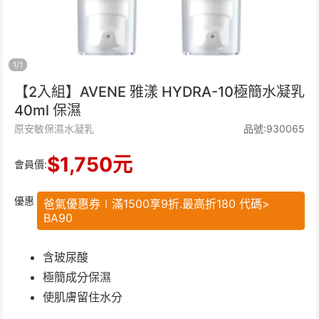
1
/
1
【2入組】AVENE 雅漾 HYDRA-10極簡水凝乳
40ml 保濕
原安敏保濕水凝乳
品號:930065
$
1,750
元
會員價:
優惠
爸氣優惠券∣滿1500享9折.最高折180 代碼>
BA90
含玻尿酸
極簡成分保濕
使肌膚留住水分