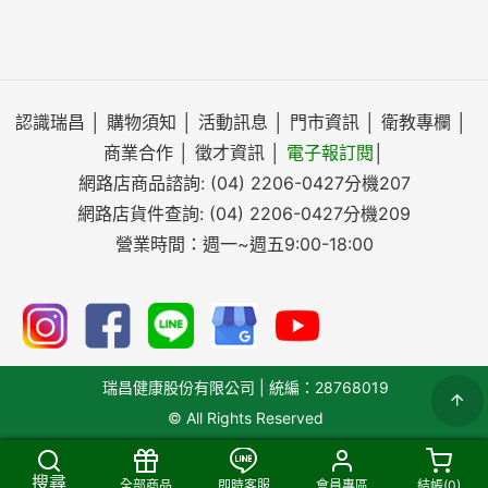
認識瑞昌
│
購物須知
│
活動訊息
│
門市資訊
│
衛教專欄
│
商業合作
│
徵才資訊
│
電子報訂閱
│
網路店商品諮詢:
(04) 2206-0427
分機207
網路店貨件查詢:
(04) 2206-0427
分機209
營業時間：週一~週五9:00-18:00
瑞昌健康股份有限公司 | 統編：28768019
© All Rights Reserved
搜尋
全部商品
即時客服
會員專區
結帳(
0
)