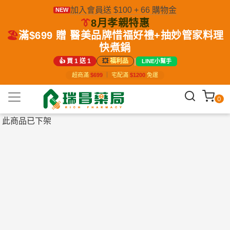
加入會員送 $100 + 66 購物金
NEW
👔
8月孝親特惠
🏖️
滿$699 贈 醫美品牌惜福好禮+抽妙管家料理
快煮鍋
|
👍 買 1 送 1
💥
福利品
LINE小幫手
超商滿
$699
｜
宅配滿
$1200
免運
0
此商品已下架