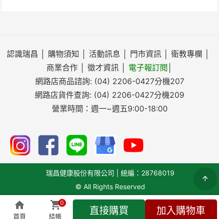
認識瑞昌
│
購物須知
│
活動訊息
│
門市資訊
│
衛教專欄
│
商業合作
│
徵才資訊
│
電子報訂閱
│
網路店商品諮詢:
(04) 2206-0427
分機207
網路店貨件查詢:
(04) 2206-0427
分機209
營業時間：週一~週五9:00-18:00
瑞昌健康股份有限公司 | 統編：28768019
© All Rights Reserved
0
直接購買
加入購物車
搜尋
首頁
結帳
全部商品
即時客服
會員專區
結帳(
0
)