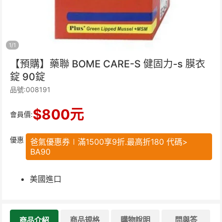
1
/
1
【預購】藥聯 BOME CARE-S 健固力-s 膜衣
錠 90錠
品號:008191
$
800
元
會員價:
優惠
爸氣優惠券∣滿1500享9折.最高折180 代碼>
BA90
美國進口
商品規格
購物說明
問與答
商品介紹