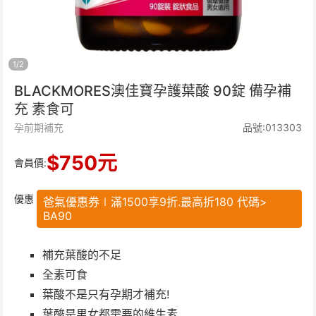
1
/
2
BLACKMORES澳佳寶孕護葉酸 90錠 備孕補
充 素食可
孕前期補充
品號:013303
$
750
元
會員價:
優惠
爸氣優惠券∣滿1500享9折.最高折180 代碼>
BA90
補充葉酸的不足
全素可食
葉酸不是只有孕期才補充!
葉酸是男女都需要的維生素