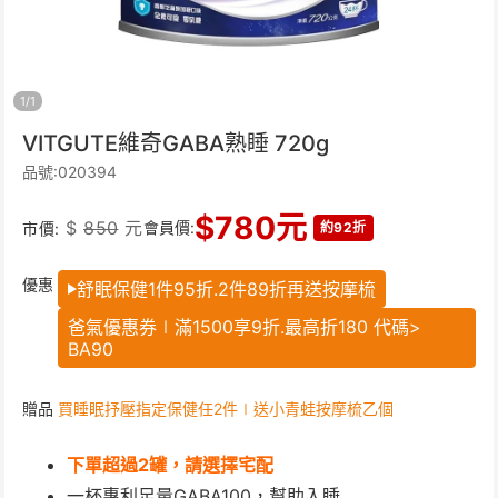
1
/
1
VITGUTE維奇GABA熟睡 720g
品號:020394
$
780
元
$
850
元
會員價:
市價:
約92折
優惠
舒眠保健1件95折.2件89折再送按摩梳
爸氣優惠券∣滿1500享9折.最高折180 代碼>
BA90
贈品
買睡眠抒壓指定保健任2件∣送小青蛙按摩梳乙個
下單超過2罐，請選擇宅配
一杯專利足量GABA100，幫助入睡