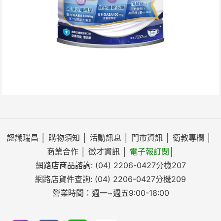
認識瑞昌
│
購物須知
│
活動訊息
│
門市資訊
│
衛教專欄
│
商業合作
│
徵才資訊
│
電子報訂閱
│
網路店商品諮詢:
(04) 2206-0427
分機207
網路店貨件查詢:
(04) 2206-0427
分機209
營業時間：週一~週五9:00-18:00