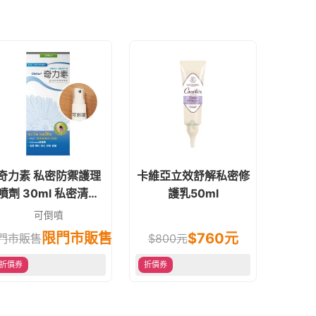
奇力素 私密防禦護理
卡維亞立效舒解私密修
劑 30ml 私密清新
護乳50ml
舒緩潤澤 隨身防護噴
可倒噴
霧
限門市販售
$
760
元
門市販售
$
800
元
折價券
折價券