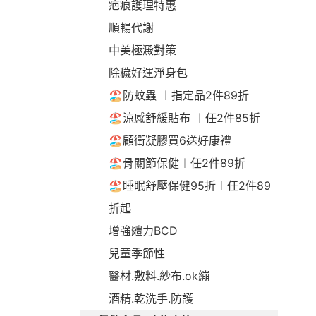
疤痕護理特惠
順暢代謝
中美極澱對策
除穢好運淨身包
🏖️防蚊蟲 ︱指定品2件89折
🏖️涼感舒緩貼布 ︱任2件85折
🏖️顧衛凝膠買6送好康禮
🏖️骨關節保健︱任2件89折
🏖️睡眠舒壓保健95折︱任2件89
折起
增強體力BCD
兒童季節性
醫材.敷料.紗布.ok繃
酒精.乾洗手.防護