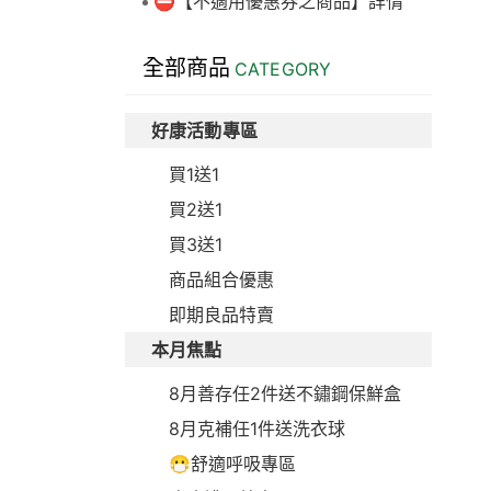
⛔【不適用優惠券之商品】詳情
全部商品
CATEGORY
好康活動專區
買1送1
買2送1
買3送1
商品組合優惠
即期良品特賣
本月焦點
8月善存任2件送不鏽鋼保鮮盒
8月克補任1件送洗衣球
😷舒適呼吸專區