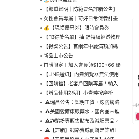
【鄭重聲明｜防範冒名詐騙公告】
女性會員專屬｜莓好日常保養計畫
💰【現領優惠券】限時會員券
【FB得獎名單】抽 舒特膚輕透物理
低敏防曬霜乙名(8/4報到截止)
【得獎公告】官網年中慶滿額加碼
抽FIKA蒸煮料理組2名(7/31截止)
新品上市公告
首購限定丨加入會員領$100+66 優
惠！
【LINE通知】內建瀏覽器無法使用
下拉選單
【回購禮】老客戶回購專屬！輸入
噴
折扣碼現折$100
【贈品使用說明】小青娃按摩梳
⚠️瑞昌公告：認明正貨，嚴防網路
限
詐騙
⚠️美國愛爾康眼藥水，國內並未進
口販售
⚠️詐騙粉專販售貼布及減肥藥品，
請勿上當，請查明來源! 非瑞昌藥局
⚠️【詐騙】網路賣威而鋼是詐騙!
販售!