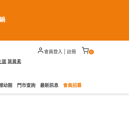
煮鍋
會員登入
|
註冊
0
生菌
葉黃素
婦幼館
門市查詢
最新訊息
會員招募