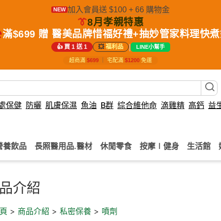
加入會員送 $100 + 66 購物金
NEW
👔
8月孝親特惠
️
滿$699 贈 醫美品牌惜福好禮+抽妙管家料理快
|
👍 買 1 送 1
💥
福利品
LINE小幫手
超商滿
$699
｜
宅配滿
$1200
免運
處保健
防曬
肌膚保濕
魚油
B群
綜合維他命
滴雞精
高鈣
益
營養飲品
長照醫用品.醫材
休閒零食
按摩∣健身
生活館
品介紹
頁
>
商品介紹
>
私密保養
>
噴劑