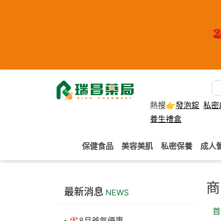
🏖
熱搜👉
發泡錠
私密
養生禮盒
保健食品
美容美肌
私密保養
成人
商
最新消息
NEWS
首
🏖️8月爸氣優惠