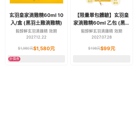
玄羽皇家滴雞精60ml 10
【限量單包體驗】玄羽皇
入/盒 (黑羽土雞滴雞精)
家滴雞精60ml 乙包 (黑羽
土雞滴雞精)
毅醇鮮玄羽滴雞精 效期
毅醇鮮玄羽滴雞精 效期
2027.12.22
2027.07.28
$
1,580
元
$
99
元
$
1,980
元
$
198
元
折價券