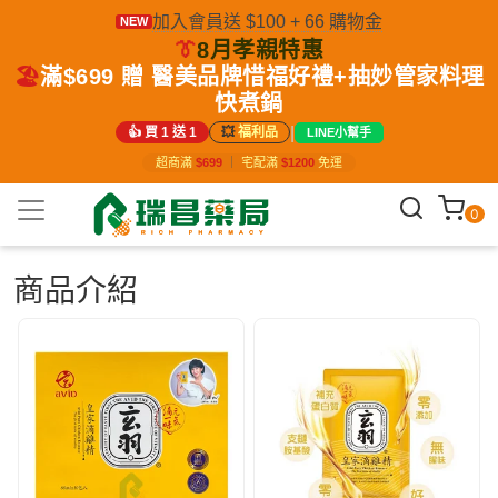
加入會員送 $100 + 66 購物金
NEW
👔
8月孝親特惠
🏖️
滿$699 贈 醫美品牌惜福好禮+抽妙管家料理
快煮鍋
|
👍 買 1 送 1
💥
福利品
LINE小幫手
超商滿
$699
｜
宅配滿
$1200
免運
0
商品介紹