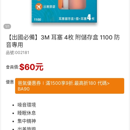
1
/
1
【出國必備】3M 耳塞 4枚 附儲存盒 1100 防
音專用
品號:002181
$
60
元
會員價:
優惠
爸氣優惠券∣滿1500享9折.最高折180 代碼>
BA90
噪音環境
睡眠休息
集中精神
出差旅遊