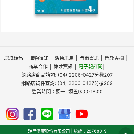
認識瑞昌
│
購物須知
│
活動訊息
│
門市資訊
│
衛教專欄
│
商業合作
│
徵才資訊
│
電子報訂閱
│
網路店商品諮詢:
(04) 2206-0427
分機207
網路店貨件查詢:
(04) 2206-0427
分機209
營業時間：週一~週五9:00-18:00
瑞昌健康股份有限公司 | 統編：28768019