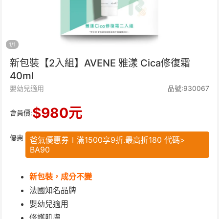
1
/
1
新包裝【2入組】AVENE 雅漾 Cica修復霜
40ml
嬰幼兒適用
品號:930067
$
980
元
會員價:
優惠
爸氣優惠券∣滿1500享9折.最高折180 代碼>
BA90
新包裝，成分不變
法國知名品牌
嬰幼兒適用
修護肌膚