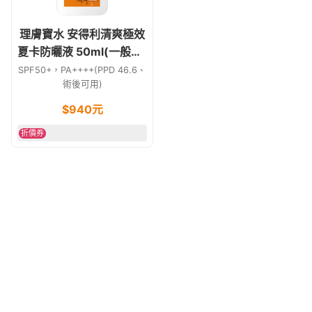
理膚寶水 安得利清爽極效
夏卡防曬液 50ml(一般型)
海洋友善
SPF50+，PA++++(PPD 46.6、
術後可用)
$
940
元
折價券