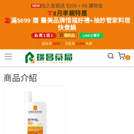
加入會員送 $100 + 66 購物金
NEW
👔
8月孝親特惠
🏖️
滿$699 贈 醫美品牌惜福好禮+抽妙管家料理
快煮鍋
|
👍 買 1 送 1
💥
福利品
LINE小幫手
超商滿
$699
｜
宅配滿
$1200
免運
0
商品介紹