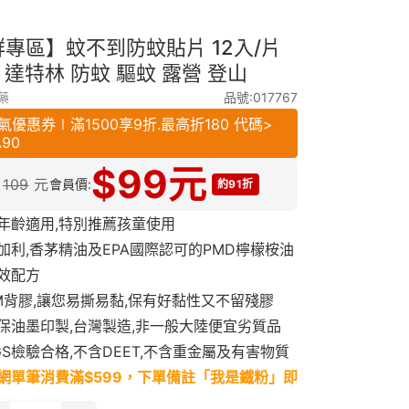
專區】蚊不到防蚊貼片 12入/片
Lin 達特林 防蚊 驅蚊 露營 登山
藥
品號:017767
氣優惠券∣滿1500享9折.最高折180 代碼>
A90
$
99
元
109
元
會員價:
約91折
年齡適用,特別推薦孩童使用
加利,香茅精油及EPA國際認可的PMD檸檬桉油
效配方
M背膠,讓您易撕易黏,保有好黏性又不留殘膠
保油墨印製,台灣製造,非一般大陸便宜劣質品
GS檢驗合格,不含DEET,不含重金屬及有害物質
網單筆消費滿$599，下單備註「我是鐵粉」即
獲得精美小禮物乙份