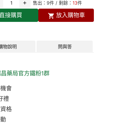
售出：
9
件 / 剩餘：
13
件
直接購買
放入購物車
購物說明
問與答
瑞昌藥局官方鐵粉1群
機會
好禮
資格
動