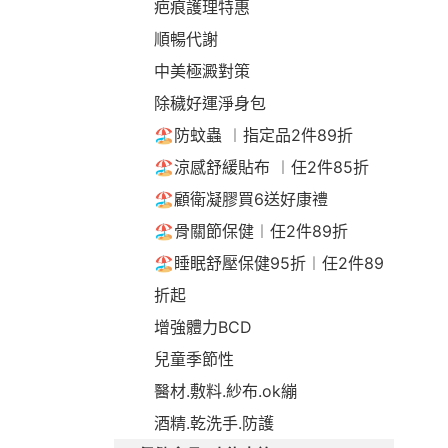
疤痕護理特惠
順暢代謝
中美極澱對策
除穢好運淨身包
🏖️防蚊蟲 ︱指定品2件89折
🏖️涼感舒緩貼布 ︱任2件85折
🏖️顧衛凝膠買6送好康禮
🏖️骨關節保健︱任2件89折
🏖️睡眠舒壓保健95折︱任2件89
折起
增強體力BCD
兒童季節性
醫材.敷料.紗布.ok繃
酒精.乾洗手.防護