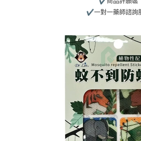
✔商品許願區
✔一對一藥師諮詢