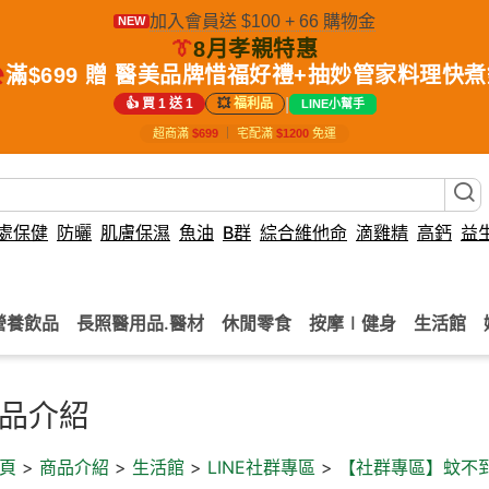
加入會員送 $100 + 66 購物金
NEW
👔
8月孝親特惠
️
滿$699 贈 醫美品牌惜福好禮+抽妙管家料理快
|
👍 買 1 送 1
💥
福利品
LINE小幫手
超商滿
$699
｜
宅配滿
$1200
免運
處保健
防曬
肌膚保濕
魚油
B群
綜合維他命
滴雞精
高鈣
益
營養飲品
長照醫用品.醫材
休閒零食
按摩∣健身
生活館
品介紹
頁
>
商品介紹
>
生活館
>
LINE社群專區
>
【社群專區】蚊不到防蚊