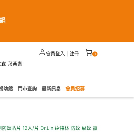
煮鍋
會員登入
|
註冊
0
生菌
葉黃素
婦幼館
門市查詢
最新訊息
會員招募
貼片 12入/片 Dr.Lin 達特林 防蚊 驅蚊 露