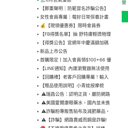
營
【鄭重聲明｜防範冒名詐騙公告】
女性會員專屬｜莓好日常保養計畫
💰【現領優惠券】限時會員券
【FB得獎名單】抽 舒特膚輕透物理
低敏防曬霜乙名(8/4報到截止)
【得獎公告】官網年中慶滿額加碼
抽FIKA蒸煮料理組2名(7/31截止)
新品上市公告
首購限定丨加入會員領$100+66 優
惠！
【LINE通知】內建瀏覽器無法使用
下拉選單
【回購禮】老客戶回購專屬！輸入
折扣碼現折$100
【贈品使用說明】小青娃按摩梳
⚠️瑞昌公告：認明正貨，嚴防網路
詐騙
⚠️美國愛爾康眼藥水，國內並未進
口販售
⚠️詐騙粉專販售貼布及減肥藥品，
請勿上當，請查明來源! 非瑞昌藥局
⚠️【詐騙】網路賣威而鋼是詐騙!
販售!