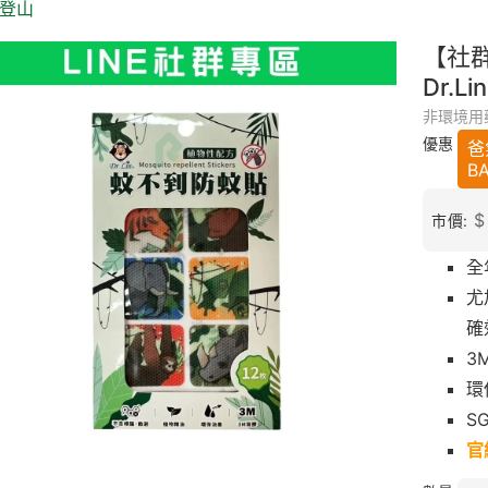
 登山
【社群
Dr.
非環境用
優惠
爸
B
$
市價:
全
尤
確
3
環
S
官
可