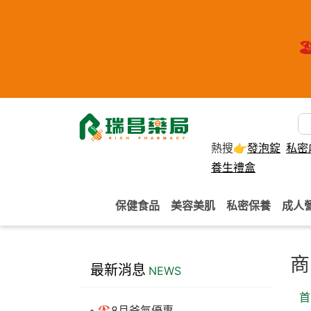
🏖
熱搜👉
發泡錠
私密
養生禮盒
保健食品
美容美肌
私密保養
成人
商
最新消息
NEWS
首
🏖️8月爸氣優惠