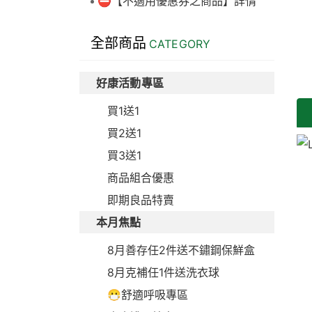
⛔【不適用優惠券之商品】詳情
全部商品
CATEGORY
好康活動專區
買1送1
買2送1
買3送1
商品組合優惠
即期良品特賣
本月焦點
8月善存任2件送不鏽鋼保鮮盒
8月克補任1件送洗衣球
😷舒適呼吸專區