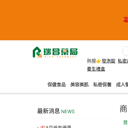
🏖
熱搜👉
發泡錠
私密
養生禮盒
保健食品
美容美肌
私密保養
成人
商
最新消息
NEWS
首
🏖️8月爸氣優惠