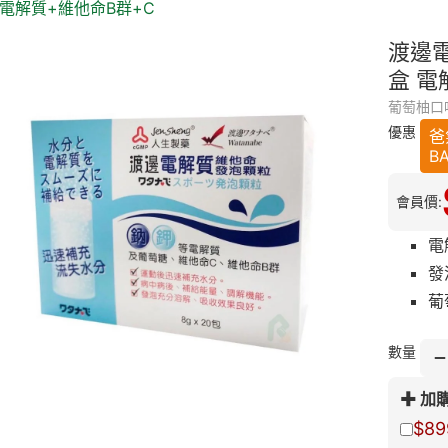
 電解質+維他命B群+C
渡邊電
盒 電
葡萄柚口
優惠
爸
B
會員價:
電
發
葡
數量
加
$89