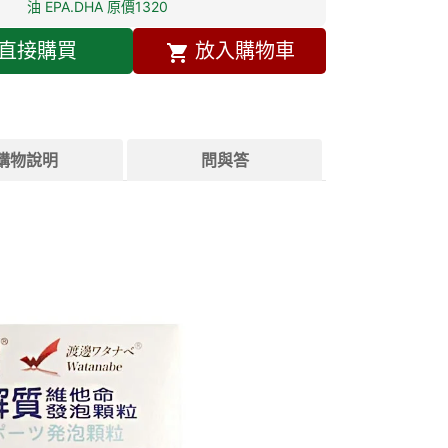
油 EPA.DHA 原價1320
直接購買
放入購物車
購物說明
問與答