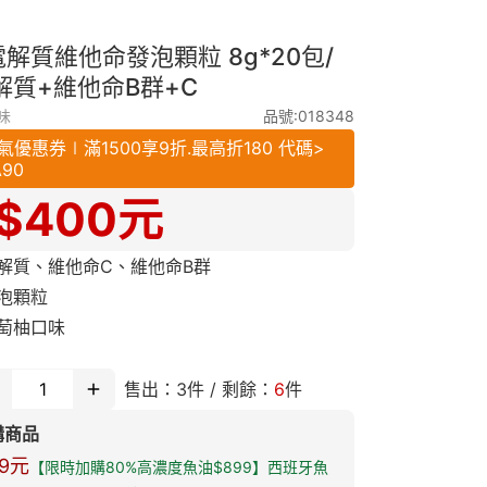
解質維他命發泡顆粒 8g*20包/
解質+維他命B群+C
味
品號:018348
氣優惠券∣滿1500享9折.最高折180 代碼>
A90
$
400
元
解質、維他命C、維他命B群
泡顆粒
萄柚口味
售出：
3
件 / 剩餘：
6
件
購商品
9
元
【限時加購80%高濃度魚油$899】西班牙魚