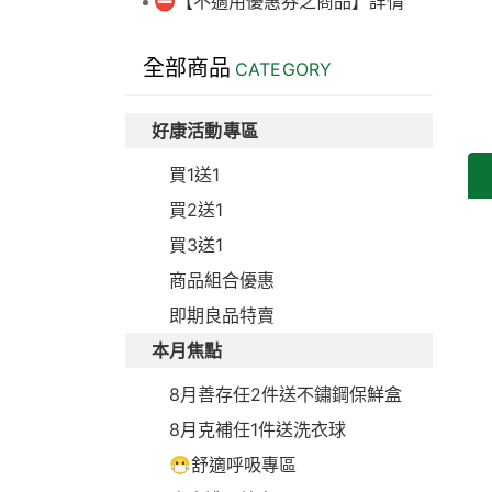
⛔【不適用優惠券之商品】詳情
全部商品
CATEGORY
好康活動專區
買1送1
買2送1
買3送1
商品組合優惠
即期良品特賣
本月焦點
8月善存任2件送不鏽鋼保鮮盒
8月克補任1件送洗衣球
😷舒適呼吸專區