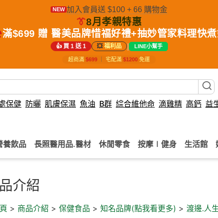
加入會員送 $100 + 66 購物金
NEW
👔
8月孝親特惠
️
滿$699 贈 醫美品牌惜福好禮+抽妙管家料理快
|
👍 買 1 送 1
💥
福利品
LINE小幫手
超商滿
$699
｜
宅配滿
$1200
免運
處保健
防曬
肌膚保濕
魚油
B群
綜合維他命
滴雞精
高鈣
益
營養飲品
長照醫用品.醫材
休閒零食
按摩∣健身
生活館
品介紹
頁
>
商品介紹
>
保健食品
>
知名品牌(點我看更多)
>
渡邊.人