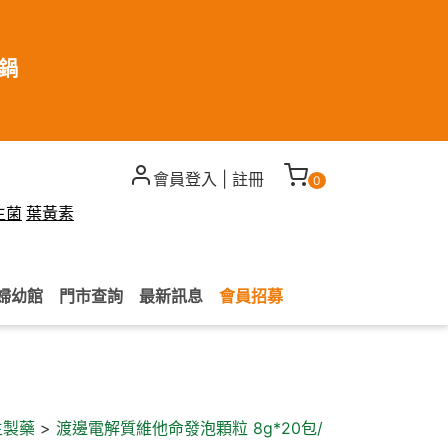
煮鍋
會員登入
|
註冊
0
生菌
葉黃素
婦幼館
門市查詢
最新訊息
會員招募
生製藥
>
渡邊電解質維他命發泡顆粒 8g*20包/