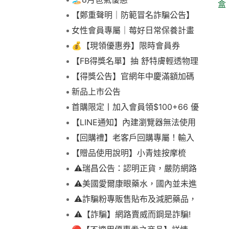
盒
【鄭重聲明｜防範冒名詐騙公告】
女性會員專屬｜莓好日常保養計畫
💰【現領優惠券】限時會員券
【FB得獎名單】抽 舒特膚輕透物理
低敏防曬霜乙名(8/4報到截止)
【得獎公告】官網年中慶滿額加碼
抽FIKA蒸煮料理組2名(7/31截止)
新品上市公告
首購限定丨加入會員領$100+66 優
惠！
【LINE通知】內建瀏覽器無法使用
下拉選單
【回購禮】老客戶回購專屬！輸入
折扣碼現折$100
【贈品使用說明】小青娃按摩梳
⚠️瑞昌公告：認明正貨，嚴防網路
詐騙
⚠️美國愛爾康眼藥水，國內並未進
口販售
⚠️詐騙粉專販售貼布及減肥藥品，
請勿上當，請查明來源! 非瑞昌藥局
⚠️【詐騙】網路賣威而鋼是詐騙!
販售!