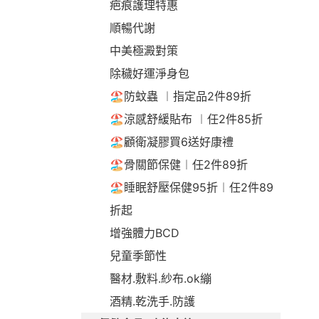
疤痕護理特惠
順暢代謝
中美極澱對策
除穢好運淨身包
🏖️防蚊蟲 ︱指定品2件89折
🏖️涼感舒緩貼布 ︱任2件85折
🏖️顧衛凝膠買6送好康禮
🏖️骨關節保健︱任2件89折
🏖️睡眠舒壓保健95折︱任2件89
折起
增強體力BCD
兒童季節性
醫材.敷料.紗布.ok繃
酒精.乾洗手.防護