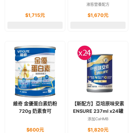
液態營養配方
$
1,715
元
$
1,670
元
維奇 金優蛋白素奶粉
【新配方】亞培原味安素
720g 奶素食可
ENSURE 237ml x24罐
添加CaHMB
$
600
元
$
1,820
元