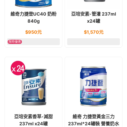
維奇力捷登UC40 奶粉
亞培安素-管灌 237ml
840g
x24罐
$
950
元
$
1,570
元
限時優惠
亞培安素香草-減甜
維奇 力捷登黃金三力
237ml x24罐
237ml*24罐裝 營養奶水