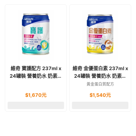
維奇 寶護配方 237ml x
維奇 金優蛋白素 237ml x
24罐裝 營養奶水 奶素食
24罐裝 營養奶水 奶素食
可 麩醯胺酸.IgG.BCAA
可
黃金蛋白質配方
$
1,670
元
$
1,540
元