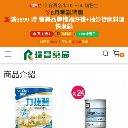
加入會員送 $100 + 66 購物金
NEW
👔
8月孝親特惠
🏖️
滿$699 贈 醫美品牌惜福好禮+抽妙管家料理
快煮鍋
|
👍 買 1 送 1
💥
福利品
LINE小幫手
超商滿
$699
｜
宅配滿
$1200
免運
0
商品介紹