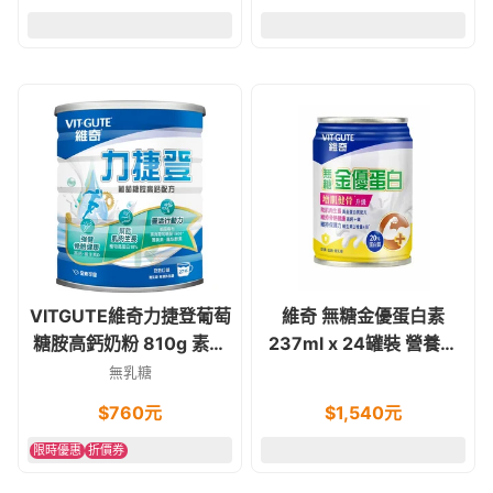
VITGUTE維奇力捷登葡萄
維奇 無糖金優蛋白素
糖胺高鈣奶粉 810g 素食
237ml x 24罐裝 營養奶
可
水 奶素食可
無乳糖
$
760
元
$
1,540
元
限時優惠
折價券