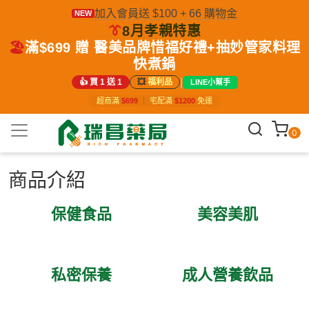
加入會員送 $100 + 66 購物金
NEW
👔
8月孝親特惠
🏖️
滿$699 贈 醫美品牌惜福好禮+抽妙管家料理
快煮鍋
|
👍 買 1 送 1
💥
福利品
LINE小幫手
超商滿
$699
｜
宅配滿
$1200
免運
0
商品介紹
保健食品
美容美肌
私密保養
成人營養飲品