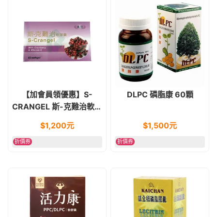
【加會員領優惠】S-
DLPC 磷脂康 60顆
CRANGEL 斯-克難治軟膠
囊 60顆
$
1,200
元
$
1,500
元
折價券
折價券