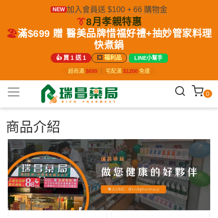
加入會員送 $100 + 66 購物金
NEW
👔
8月孝親特惠
🏖️
滿$699 贈 醫美品牌惜福好禮+抽妙管家料理
快煮鍋
|
👍 買 1 送 1
💥
福利品
LINE小幫手
超商滿
$699
｜
宅配滿
$1200
免運
0
商品介紹