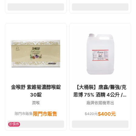
金喉舒 紫錐菊濃醇喉錠
【大桶裝】唐鑫/醫強/克
30錠
思博 75% 酒精 4公升 /環
境.手部清潔(乙醇)
潤喉
廠牌依隨機寄出
限門市販售
$
400
元
限門市販售
$
420
元
折價券