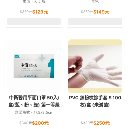
入/盒
素面，天空藍
黑色
$
129
元
$
149
元
$
350
元
$
350
元
中衛醫用平面口罩 50入/
PVC 無粉檢診手套 S 100
盒(藍、粉、綠) 第一等級
枚/盒 (未滅菌)
鬆緊帶式、17.5x9.5cm
$
200
元
$
250
元
$
300
元
$
330
元