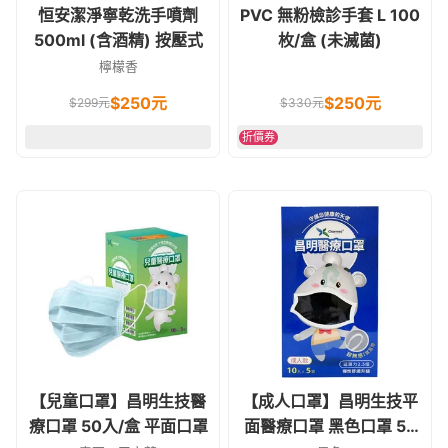
恒安潔淨寧乾洗手噴劑
PVC 無粉檢診手套 L 100
500ml (含酒精) 按壓式
枚/盒 (未滅菌)
檸檬香
$
250
元
$
250
元
$
299
元
$
330
元
折價券
【兒童口罩】昌明生技醫
【成人口罩】昌明生技平
療口罩 50入/盒 平面口罩
面醫療口罩 黑色口罩 50