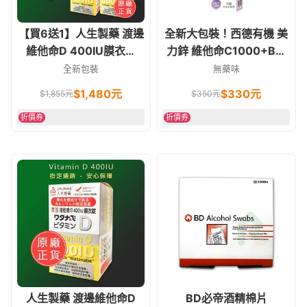
【買6送1】人生製藥 渡邊
全新大包裝！西德有機 美
維他命D 400IU膜衣錠
力鋅 維他命C1000+B群
120錠(非活性維他命D)
+鋅 發泡錠 葡萄口味 15錠
全新包裝
無藥味
素食可
$
1,480
元
$
330
元
$
1,855
元
$
350
元
折價券
折價券
人生製藥 渡邊維他命D
BD必帝酒精棉片