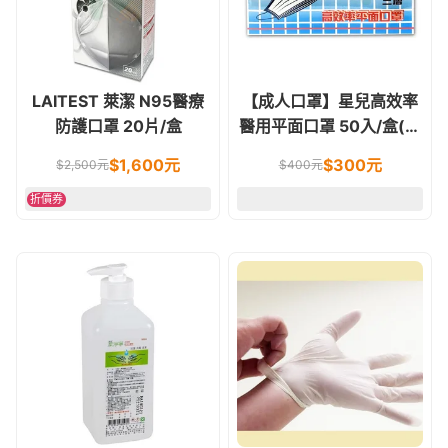
LAITEST 萊潔 N95醫療
【成人口罩】星兒高效率
防護口罩 20片/盒
醫用平面口罩 50入/盒(藍
色)
$
1,600
元
$
300
元
$
2,500
元
$
400
元
折價券