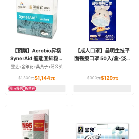
【預購】Acrobio昇橋
【成人口罩】昌明生技平
SynerAid 適能宜細粒包
面醫療口罩 50入/盒-淡藍
30包/盒 素食可
色
靈芝+金銀花+桑黃子+蒲公英
$1,144元
$
129
元
$1,300元
$
300
元
限時優惠
折價券