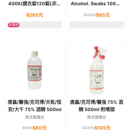
400IU膜衣錠120錠(非活
Alcohol. Swabs 100片/
性維他命D)
盒
$
265
元
$
95
元
$
100
元
折價券
唐鑫/醫強/克司博/天乾/恆
唐鑫/克司博/醫強 75% 酒
安/大千 75% 酒精 500ml
精 500ml 附噴頭
款式隨機出
款式隨機出
$
80
元
$
105
元
$
95
元
$
120
元