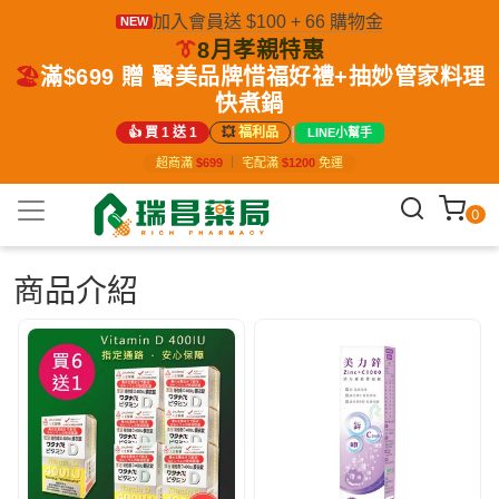
加入會員送 $100 + 66 購物金
NEW
👔
8月孝親特惠
🏖️
滿$699 贈 醫美品牌惜福好禮+抽妙管家料理
快煮鍋
|
👍 買 1 送 1
💥
福利品
LINE小幫手
超商滿
$699
｜
宅配滿
$1200
免運
0
商品介紹