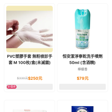
PVC塑膠手套 無粉檢診手
恒安潔淨寧乾洗手噴劑
套 M 100枚/盒(未滅菌)
50ml (含酒精)
檸檬香
$
250
元
$
79
元
$
330
元
折價券