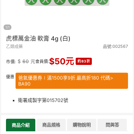
1
/
1
虎標萬金油 軟膏 4g (白)
乙類成藥
品號:002567
$
50
元
$
60
元
會員價:
市價:
約83折
優惠
爸氣優惠券∣滿1500享9折.最高折180 代碼>
BA90
衛署成製字第015702號
商品規格
購物說明
問與答
商品介紹