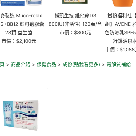
輔凱生技.維他命D3
鐵粉福利社【亮顏舒緩
新年送禮
800IU(非活性) 120顆/盒
組】AVENE 雅漾 亮顏潤
15ml 
市價：$800元
色防曬乳SPF50+ 50ml /
市價：
舒護活泉水 50ml
市價：$1,088元
$899元
頁
>
商品介紹
>
保健食品
>
成份(點我看更多)
>
電解質補給