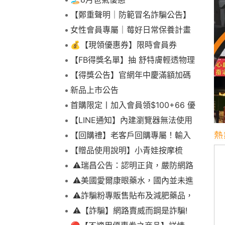
【鄭重聲明｜防範冒名詐騙公告】
女性會員專屬｜莓好日常保養計畫
💰【現領優惠券】限時會員券
【FB得獎名單】抽 舒特膚輕透物理
低敏防曬霜乙名(8/4報到截止)
【得獎公告】官網年中慶滿額加碼
抽FIKA蒸煮料理組2名(7/31截止)
新品上市公告
首購限定丨加入會員領$100+66 優
惠！
【LINE通知】內建瀏覽器無法使用
下拉選單
【回購禮】老客戶回購專屬！輸入
折扣碼現折$100
【贈品使用說明】小青娃按摩梳
⚠️瑞昌公告：認明正貨，嚴防網路
詐騙
⚠️美國愛爾康眼藥水，國內並未進
口販售
⚠️詐騙粉專販售貼布及減肥藥品，
請勿上當，請查明來源! 非瑞昌藥局
⚠️【詐騙】網路賣威而鋼是詐騙!
販售!