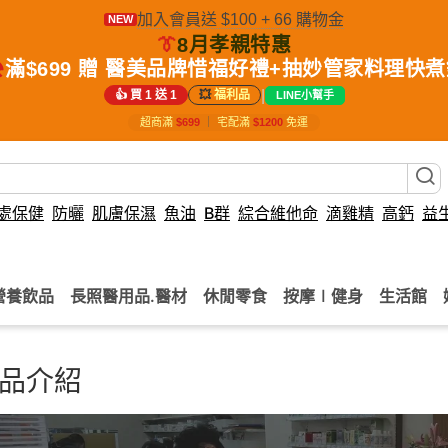
加入會員送 $100 + 66 購物金
NEW
👔
8月孝親特惠
️
滿$699 贈 醫美品牌惜福好禮+抽妙管家料理快
|
👍 買 1 送 1
💥
福利品
LINE小幫手
超商滿
$699
｜
宅配滿
$1200
免運
處保健
防曬
肌膚保濕
魚油
B群
綜合維他命
滴雞精
高鈣
益
營養飲品
長照醫用品.醫材
休閒零食
按摩∣健身
生活館
品介紹