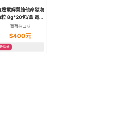
渡邊電解質維他命發泡
粒 8g*20包/盒 電解
質+維他命B群+C
葡萄柚口味
$
400
元
折價券