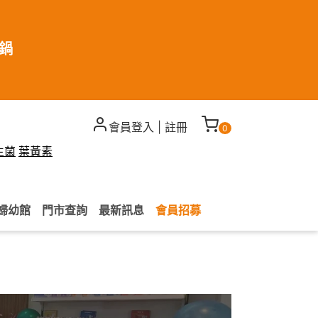
煮鍋
會員登入
|
註冊
0
生菌
葉黃素
婦幼館
門市查詢
最新訊息
會員招募