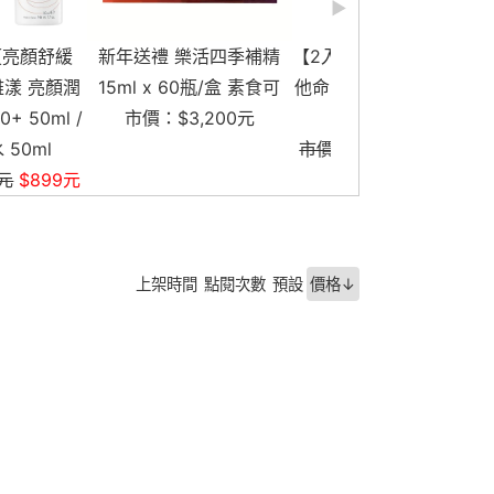
 樂活四季補精
【2入組】特益康高單位維
和泉晶萃葉黃素複
x 60瓶/盒 素食可
他命D 陽光D3-800IU 60
囊升級版 60顆/
$3,200元
錠
市價：$1,300
市價：$2,000元
$1,900
元
上架時間
點閱次數
預設
價格↓