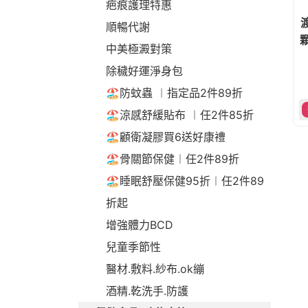
疤痕護理特惠
順暢代謝
顆
中美極澱對策
除穢好運淨身包
🏖️防蚊蟲 ︱指定品2件89折
🏖️涼感舒緩貼布 ︱任2件85折
🏖️顧衛凝膠買6送好康禮
🏖️骨關節保健︱任2件89折
🏖️睡眠舒壓保健95折︱任2件89
折起
增強體力BCD
兒童季節性
醫材.敷料.紗布.ok繃
酒精.乾洗手.防護