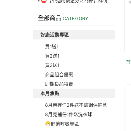
⛔【不適用優惠券之商品】詳情
丹麥製造 Muco-relax
全部商品
CATEGORY
LGG+BB12 妙可適膠囊
28顆 益生菌
好康活動專區
市價：$2,100元
買1送1
買2送1
首
買3送1
商品組合優惠
即期良品特賣
本月焦點
8月善存任2件送不鏽鋼保鮮盒
8月克補任1件送洗衣球
😷舒適呼吸專區