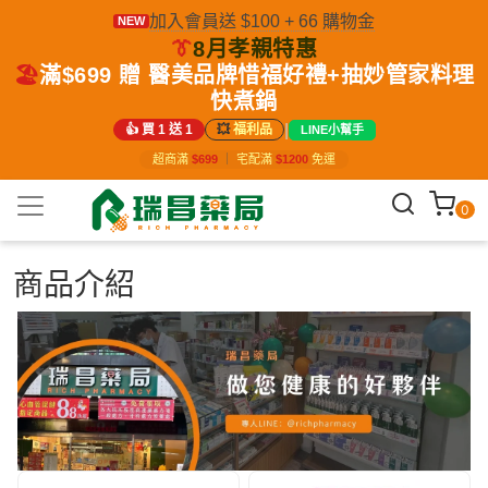
加入會員送 $100 + 66 購物金
NEW
👔
8月孝親特惠
🏖️
滿$699 贈 醫美品牌惜福好禮+抽妙管家料理
快煮鍋
|
👍 買 1 送 1
💥
福利品
LINE小幫手
超商滿
$699
｜
宅配滿
$1200
免運
0
商品介紹