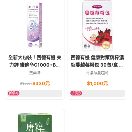
全新大包裝！西德有機 美
西德有機 健康對策精粹濃
力鋅 維他命C1000+B群
縮蔓越莓粉包 30包/盒 私
+鋅 發泡錠 葡萄口味 15錠
密處保健
無藥味
高濃縮蔓越莓
素食可
$
330
元
$
1,000
元
$
350
元
折價券
折價券