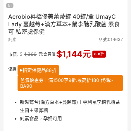
1
/
1
Acrobio昇橋優美蕾蒂錠 40錠/盒 UmayC
Lady 蔓越莓+漢方草本+鼠李醣乳酸菌 素食
可 私密處保健
純素
品號:014637
$
1,144
元
$
1,300
元
會員價:
市價:
8.8折
優惠
指定保健品88折
爸氣優惠券∣滿1500享9折.最高折180 代碼>
BA90
新越莓兮(漢方草本+蔓越莓)＋專利鼠李糖乳酸益
生菌＋果寡糖
純素食品，孕婦可用