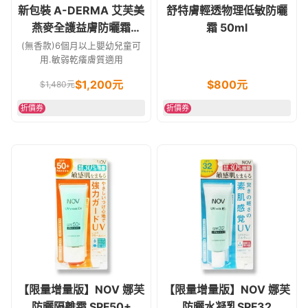
新包裝 A-DERMA 艾芙美
舒特膚輕透物理低敏防曬
燕麥全護益膚防曬霜
霜 50ml
SPF50+ 150ml
(無香款)6個月以上嬰幼兒童可
用.敏弱乾癢膚質適用
$
1,200
元
$
800
元
$
1,480
元
折價券
折價券
【限量增量版】NOV 娜芙
【限量增量版】NOV 娜芙
防曬隔離霜 SPF50+
防曬水凝乳SPF32