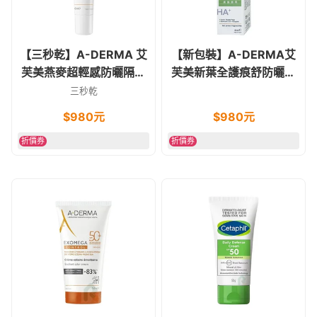
【三秒乾】A-DERMA 艾
【新包裝】A-DERMA艾
芙美燕麥超輕感防曬隔離
芙美新葉全護痕舒防曬霜
乳 SPF50+ 40ml
SPF50+40ml
三秒乾
$
980
元
$
980
元
折價券
折價券