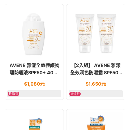
AVENE 雅漾全效極護物
【2入組】 AVENE 雅漾
理防曬液SPF50+ 40ml
全效潤色防曬霜 SPF50+
(白色罐) 兒童防曬
50ml
$
1,080
元
$
1,650
元
折價券
折價券