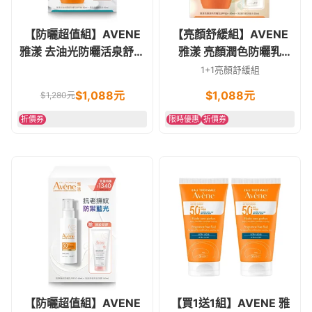
【防曬超值組】AVENE
【亮顏舒緩組】AVENE
雅漾 去油光防曬活泉舒緩
雅漾 亮顏潤色防曬乳
組(去油光霧感防曬乳
SPF50+ 50ml / 舒護活泉
1+1亮顏舒緩組
SPF50 50ml+舒護活泉水
水 50ml
$
1,088
元
$
1,088
元
$
1,280
元
50ml)
折價券
限時優惠
折價券
【防曬超值組】AVENE
【買1送1組】AVENE 雅