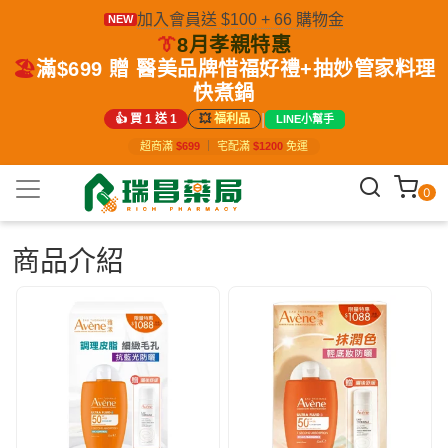
加入會員送 $100 + 66 購物金
NEW
👔
8月孝親特惠
🏖️
滿$699 贈 醫美品牌惜福好禮+抽妙管家料理
快煮鍋
|
👍 買 1 送 1
💥
福利品
LINE小幫手
超商滿
$699
｜
宅配滿
$1200
免運
0
商品介紹