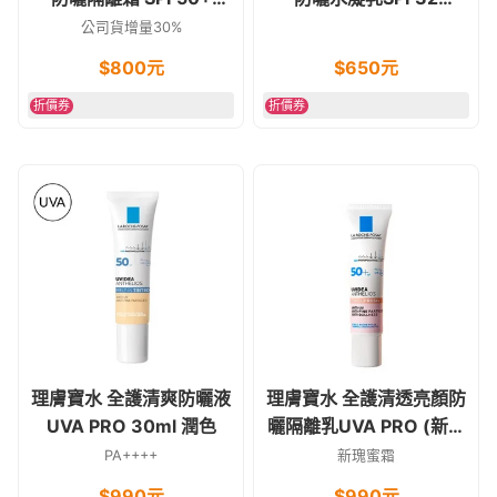
PA++++ [臉部、身體
PA+++46g 臉部.身
公司貨增量30%
用] 40g
體兒童也可用
$
800
元
$
650
元
折價券
折價券
理膚寶水 全護清爽防曬液
理膚寶水 全護清透亮顏防
UVA PRO 30ml 潤色
曬隔離乳UVA PRO (新瑰
蜜霜)30ml
PA++++
新瑰蜜霜
$
990
元
$
990
元