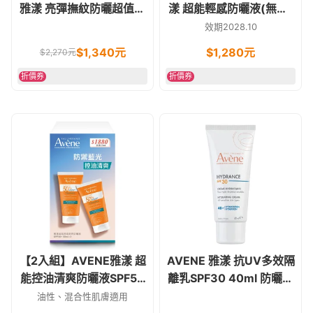
雅漾 亮彈撫紋防曬超值特
漾 超能輕感防曬液(無香)
惠組(亮彈撫紋防曬乳
SPF50+ 50ml
效期2028.10
SPF50 40ml+活泉舒緩卸
$
1,340
元
$
1,280
元
$
2,270
元
妝凝膠 100ml)
折價券
折價券
【2入組】AVENE雅漾 超
AVENE 雅漾 抗UV多效隔
能控油清爽防曬液SPF50
離乳SPF30 40ml 防曬保
＋50ml*2
濕
油性、混合性肌膚適用