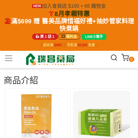
加入會員送 $100 + 66 購物金
NEW
👔
8月孝親特惠
🏖️
滿$699 贈 醫美品牌惜福好禮+抽妙管家料理
快煮鍋
|
👍 買 1 送 1
💥
福利品
LINE小幫手
超商滿
$699
｜
宅配滿
$1200
免運
0
商品介紹