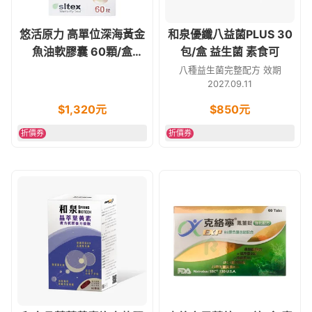
悠活原力 高單位深海黃金
和泉優纖八益菌PLUS 30
魚油軟膠囊 60顆/盒
包/盒 益生菌 素食可
EPA.DHA
八種益生菌完整配方 效期
2027.09.11
$
1,320
元
$
850
元
折價券
折價券