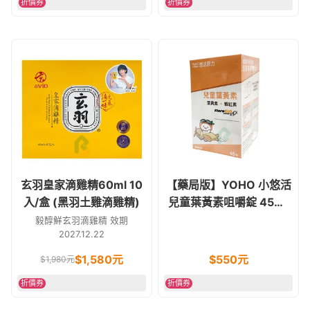
折價券
折價券
玄羽皇家滴雞精60ml 10
【藥局版】YOHO 小悠活
入/盒 (黑羽土雞滴雞精)
兒童葉黃素咀嚼錠 45錠/
盒 (含蝦紅素)
毅醇鮮玄羽滴雞精 效期
2027.12.22
$
1,580
元
$
550
元
$
1,980
元
折價券
折價券