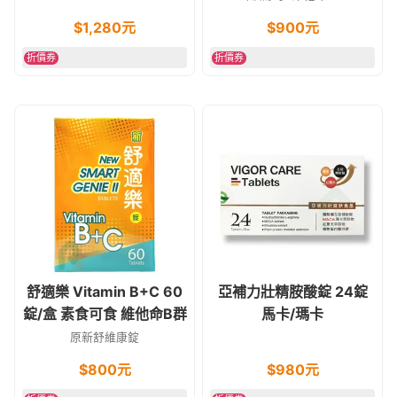
$
1,280
元
$
900
元
折價券
折價券
舒適樂 Vitamin B+C 60
亞補力壯精胺酸錠 24錠
錠/盒 素食可食 維他命B群
馬卡/瑪卡
原新舒維康錠
$
800
元
$
980
元