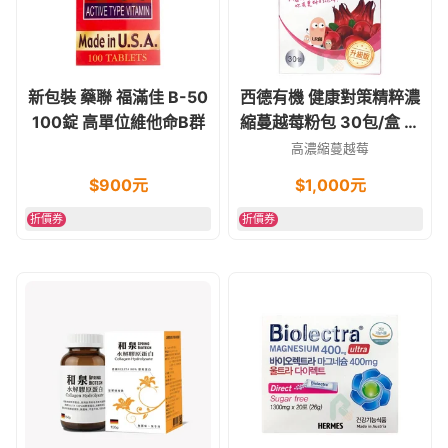
新包裝 藥聯 福滿佳 B-50
西德有機 健康對策精粹濃
100錠 高單位維他命B群
縮蔓越莓粉包 30包/盒 私
密處保健
高濃縮蔓越莓
$
900
元
$
1,000
元
折價券
折價券