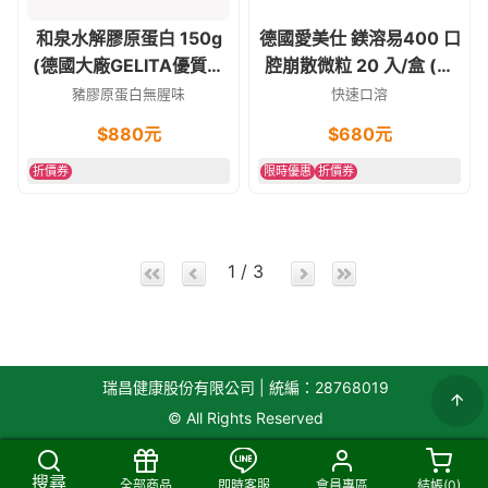
和泉水解膠原蛋白 150g
德國愛美仕 鎂溶易400 口
(德國大廠GELITA優質原
腔崩散微粒 20 入/盒 (素
料)
食可)
豬膠原蛋白無腥味
快速口溶
$
880
元
$
680
元
折價券
限時優惠
折價券
1 / 3
瑞昌健康股份有限公司 | 統編：28768019
© All Rights Reserved
搜尋
全部商品
即時客服
會員專區
結帳(
0
)