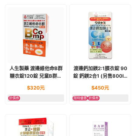
人生製藥 渡邊維他命B群
渡邊鈣加鎂2:1膜衣錠 90
糖衣錠120錠 兒童B群亦
錠 鈣鎂2合1 (另售800IU
適用
維他命D)
$
320
元
$
450
元
折價券
限時優惠
折價券