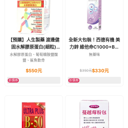
【預購】人生製藥 渡邊健
全新大包裝！西德有機 美
固水解膠原蛋白(細粒)
力鋅 維他命C1000+B群
100g
+鋅 發泡錠 葡萄口味 15錠
水解膠原蛋白、葡萄糖胺鹽酸
無藥味
鹽、鯊魚軟骨
素食可
$
550
元
$
330
元
$
350
元
折價券
折價券