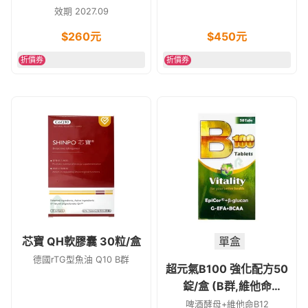
C)原泰貿豐 含甜菜根 素
活性維他命D
效期 2027.09
食品
$
260
元
$
450
元
折價券
折價券
芯寶 QH軟膠囊 30粒/盒
單盒
德國rTG型魚油 Q10 B群
超元氣B100 強化配方50
錠/盒 (B群,維他命
C,BCAA,薑黃)
啤酒酵母+維他命B12