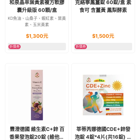
和泉晶萃葉黃素複方軟膠
克絡寧鳳薑錠 60錠/盒 素
囊升級版 60顆/盒
食可 含薑黃 鳳梨酵素
KD魚油、山桑子、蝦紅素、葉黃
素、玉米黃素
$
1,300
元
$
1,500
元
折價券
折價券
豐澄德國 維生素C+鋅 百
莘蒂芮娜德國CDE+鋅發
香果發泡錠20錠 (維他命
泡錠 4錠*4片(共16錠) 非