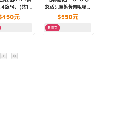
 4錠*4片(共16
悠活兒童葉黃素咀嚼錠
 非活性維他命D
45錠/盒 (含蝦紅素)
$
450
元
$
550
元
折價券