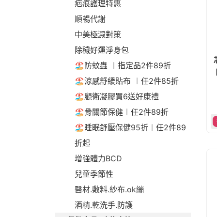
疤痕護理特惠
順暢代謝
中美極澱對策
除穢好運淨身包
🏖️防蚊蟲 ︱指定品2件89折
🏖️涼感舒緩貼布 ︱任2件85折
🏖️顧衛凝膠買6送好康禮
🏖️骨關節保健︱任2件89折
🏖️睡眠舒壓保健95折︱任2件89
折起
增強體力BCD
兒童季節性
醫材.敷料.紗布.ok繃
酒精.乾洗手.防護