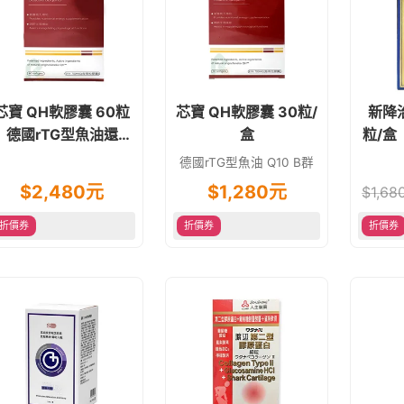
芯寶 QH軟膠囊 60粒
芯寶 QH軟膠囊 30粒/
新降治
︱德國rTG型魚油還原
盒
粒/盒
型Q10
魚油
德國rTG型魚油 Q10 B群
$
2,480
元
$
1,280
元
$
1,68
折價券
折價券
折價券