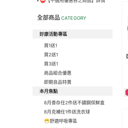
⛔【不適用優惠券之商品】詳情
全部商品
CATEGORY
好康活動專區
買1送1
買2送1
買3送1
商品組合優惠
即期良品特賣
本月焦點
8月善存任2件送不鏽鋼保鮮盒
8月克補任1件送洗衣球
😷舒適呼吸專區