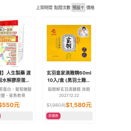
上架時間
點閱次數
預設↑
價格
購】人生製藥 渡
玄羽皇家滴雞精60ml
固水解膠原蛋白
10入/盒 (黑羽土雞滴
細粒) 100g
雞精)
原蛋白、葡萄糖胺
毅醇鮮玄羽滴雞精 效期
酸鹽、鯊魚軟骨
2027.12.22
$
550
元
$
1,580
元
$
1,980
元
折價券