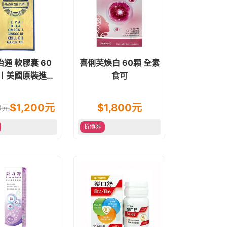
通 軟膠囊 60
喜俐芙煥白 60顆 全素
 ︱美國原裝進口
食可
 EPA DHA
$
1,200
元
$
1,800
元
0
元
折價券