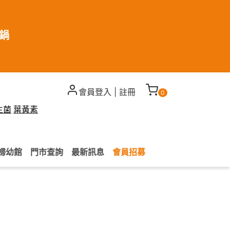
煮鍋
會員登入
|
註冊
0
生菌
葉黃素
婦幼館
門市查詢
最新訊息
會員招募