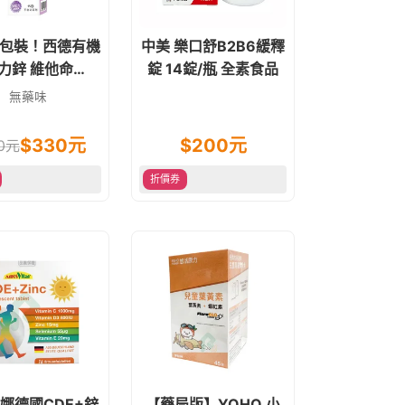
包裝！西德有機
中美 樂口舒B2B6緩釋
力鋅 維他命
錠 14錠/瓶 全素食品
00+B群+鋅 發泡
無藥味
萄口味 15錠 素食
可
$
330
元
$
200
元
0
元
折價券
娜德國CDE+鋅
【藥局版】YOHO 小