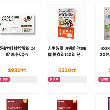
亞補力壯精胺酸錠 24
人生製藥 渡邊維他命B
IKO
錠 馬卡/瑪卡
群 糖衣錠120錠 兒童B
30包
群亦適用
$
980
元
$
320
元
折價券
折價券
折價券