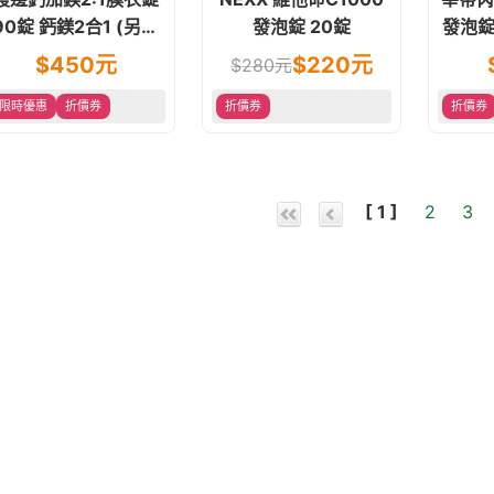
90錠 鈣鎂2合1 (另售
發泡錠 20錠
發泡錠
800IU維他命D)
錠)
$
450
元
$
220
元
$
280
元
限時優惠
折價券
折價券
折價券
[ 1 ]
2
3