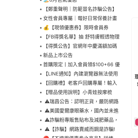
【鄭重聲明｜防範冒名詐騙公告】
女性會員專屬｜莓好日常保養計畫
💰【現領優惠券】限時會員券
【FB得獎名單】抽 舒特膚輕透物理
低敏防曬霜乙名(8/4報到截止)
【得獎公告】官網年中慶滿額加碼
抽FIKA蒸煮料理組2名(7/31截止)
新品上市公告
首購限定丨加入會員領$100+66 優
惠！
【LINE通知】內建瀏覽器無法使用
下拉選單
【回購禮】老客戶回購專屬！輸入
折扣碼現折$100
【贈品使用說明】小青娃按摩梳
⚠️瑞昌公告：認明正貨，嚴防網路
詐騙
⚠️美國愛爾康眼藥水，國內並未進
口販售
⚠️詐騙粉專販售貼布及減肥藥品，
請勿上當，請查明來源! 非瑞昌藥局
⚠️【詐騙】網路賣威而鋼是詐騙!
販售!