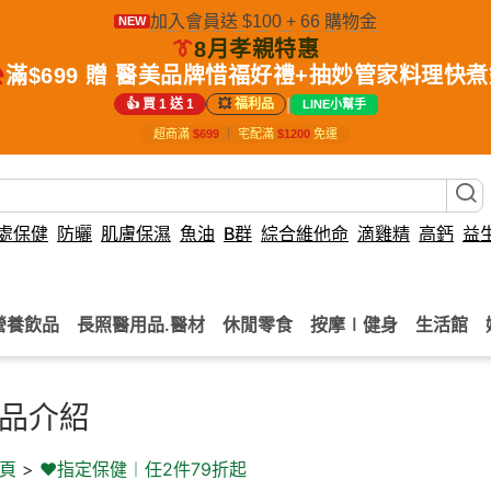
加入會員送 $100 + 66 購物金
NEW
👔
8月孝親特惠
️
滿$699 贈 醫美品牌惜福好禮+抽妙管家料理快
|
👍 買 1 送 1
💥
福利品
LINE小幫手
超商滿
$699
｜
宅配滿
$1200
免運
處保健
防曬
肌膚保濕
魚油
B群
綜合維他命
滴雞精
高鈣
益
營養飲品
長照醫用品.醫材
休閒零食
按摩∣健身
生活館
品介紹
頁
>
♥️指定保健︱任2件79折起