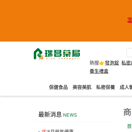
🏖
熱搜👉
發泡錠
私密
養生禮盒
保健食品
美容美肌
私密保養
成人
商
最新消息
NEWS
首
🏖️8月爸氣優惠