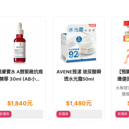
理膚寶水 A醇緊緻抗痕
AVENE雅漾 玻尿酸瞬
【預
精華 30ml (AB小紅
透水光霜50ml
邊健
瓶)
(
水解膠
鹽
$
1,840
元
$
1,480
元
折價券
折價券
折價券