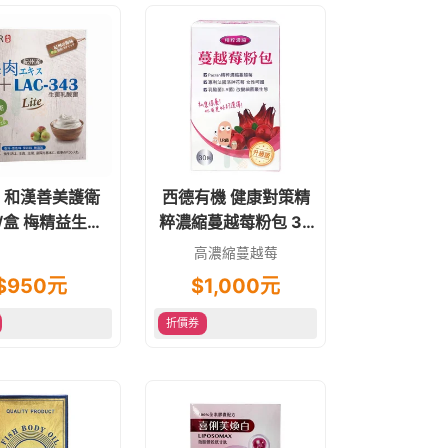
R 和漢善美護衛
西德有機 健康對策精
/盒 梅精益生菌
粹濃縮蔓越莓粉包 30
素食
包/盒 私密處保健
高濃縮蔓越莓
$
950
元
$
1,000
元
折價券