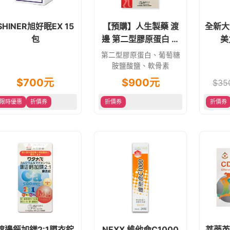
SHINER旭好眠EX 15
【預購】人生製藥 渡
全新大
包
邊 第二型膠原蛋白 細
美
粒 100g
C10
第二型膠原蛋白、葡萄糖
錠 葡
胺鹽酸鹽、軟骨素
$
700
元
$
900
元
$
35
限時優惠
折價券
折價券
折價券
渡邊鈣加鎂2:1膜衣錠
NEXX 維他命C1000
莘蒂芮