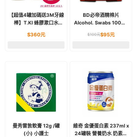
【超值4罐加碼送3M牙線
BD必帝酒精棉片
棒】T.KI 蜂膠漱口水
Alcohol. Swabs 100片/
350ML 4罐/組
盒
$
360
元
$
95
元
$
100
元
曼秀雷敦軟膏 12g /罐
維奇 金優蛋白素 237ml x
(小) 小護士
24罐裝 營養奶水 奶素食