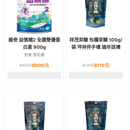
維奇 益慎補2 全護雙優蛋
祥茂茶糖 包種茶糖 100g/
白素 900g
袋 坪林伴手禮.過年送禮
奶素 無乳糖
$
900
元
$
119
元
$
930
元
$
129
元