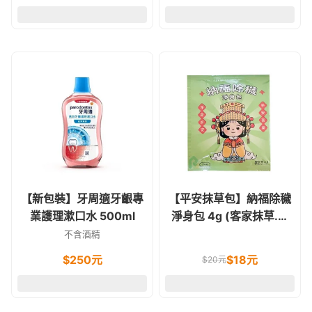
【新包裝】牙周適牙齦專
【平安抹草包】納福除穢
業護理漱口水 500ml
淨身包 4g (客家抹草.艾
草.香茅.芙蓉.桂枝)
不含酒精
$
250
元
$
18
元
$
20
元