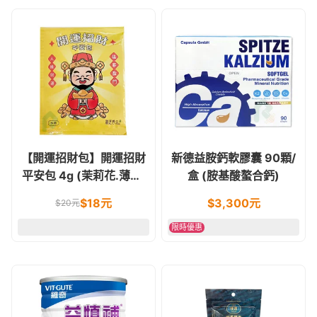
【開運招財包】開運招財
新德益胺鈣軟膠囊 90顆/
平安包 4g (茉莉花.薄荷.
盒 (胺基酸螯合鈣)
香茅.艾葉.榕樹葉.開運竹
$
18
元
$
3,300
元
$
20
元
葉.桂枝)
限時優惠