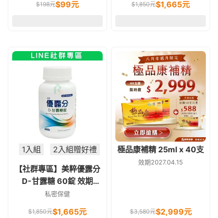
$
99
元
$
1,665
元
$
198
元
$
1,850
元
1入組
2入組贈好禮
極品康補精 25ml x 40支
效期2027.04.15
【社群專區】美粹優露分
D-甘露糖 60錠 效期
2029.04.29
私密保健
$
1,665
元
$
2,999
元
$
1,850
元
$
3,580
元