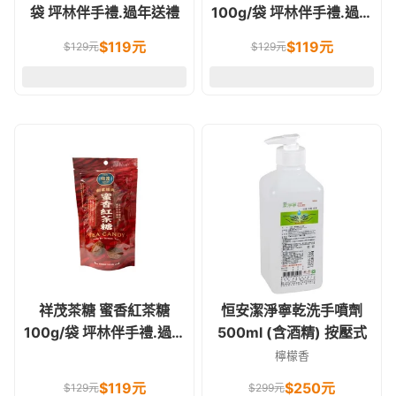
袋 坪林伴手禮.過年送禮
100g/袋 坪林伴手禮.過年
送禮
$
119
元
$
119
元
$
129
元
$
129
元
祥茂茶糖 蜜香紅茶糖
恒安潔淨寧乾洗手噴劑
100g/袋 坪林伴手禮.過年
500ml (含酒精) 按壓式
送禮
檸檬香
$
119
元
$
250
元
$
129
元
$
299
元