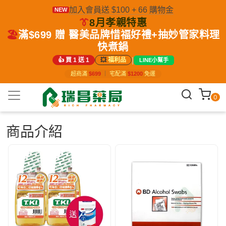
加入會員送 $100 + 66 購物金
NEW
👔
8月孝親特惠
🏖️
滿$699 贈 醫美品牌惜福好禮+抽妙管家料理
快煮鍋
|
👍 買 1 送 1
💥
福利品
LINE小幫手
超商滿
$699
｜
宅配滿
$1200
免運
0
商品介紹