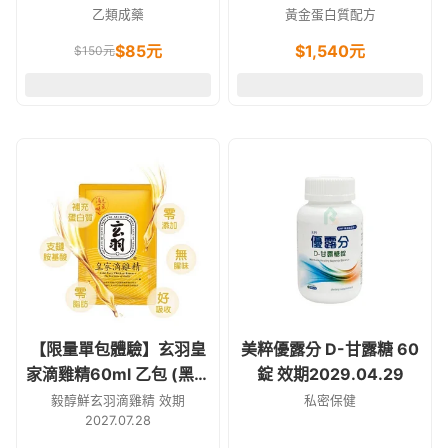
可
乙類成藥
黃金蛋白質配方
$
85
元
$
1,540
元
$
150
元
【限量單包體驗】玄羽皇
美粹優露分 D-甘露糖 60
家滴雞精60ml 乙包 (黑羽
錠 效期2029.04.29
土雞滴雞精)
毅醇鮮玄羽滴雞精 效期
私密保健
2027.07.28