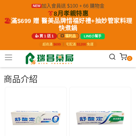
加入會員送 $100 + 66 購物金
NEW
👔
8月孝親特惠
🏖️
滿$699 贈 醫美品牌惜福好禮+抽妙管家料理
快煮鍋
|
👍 買 1 送 1
💥
福利品
LINE小幫手
超商滿
$699
｜
宅配滿
$1200
免運
0
商品介紹