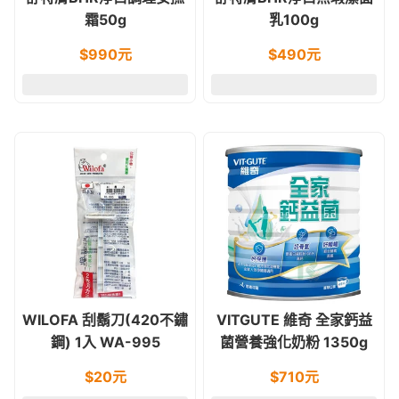
霜50g
乳100g
$
990
元
$
490
元
WILOFA 刮鬍刀(420不鏽
VITGUTE 維奇 全家鈣益
鋼) 1入 WA-995
菌營養強化奶粉 1350g
$
20
元
$
710
元