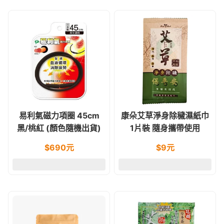
易利氣磁力項圈 45cm
康朵艾草淨身除穢濕紙巾
黑/桃紅 (顏色隨機出貨)
1片裝 隨身攜帶使用
$
690
元
$
9
元