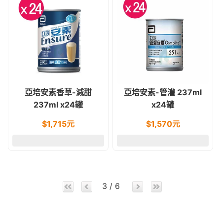
亞培安素香草-減甜
亞培安素-管灌 237ml
237ml x24罐
x24罐
$
1,715
元
$
1,570
元
3 / 6