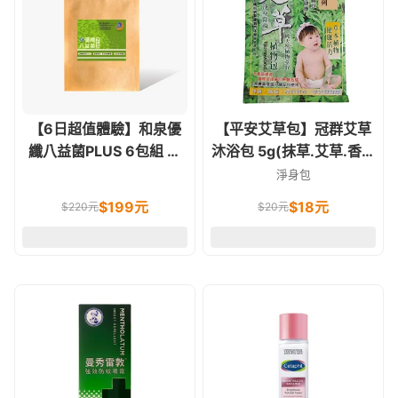
【6日超值體驗】和泉優
【平安艾草包】冠群艾草
纖八益菌PLUS 6包組 蛋
沐浴包 5g(抹草.艾草.香茅
奶素食可
草.芙蓉)
淨身包
$
199
元
$
18
元
$
220
元
$
20
元