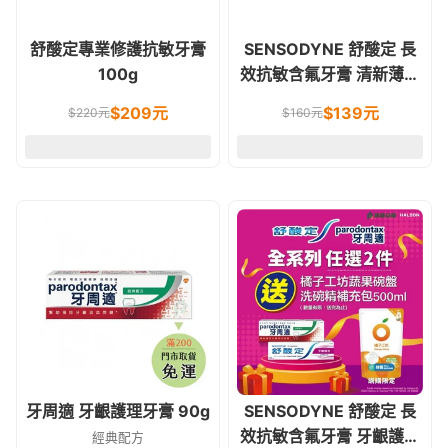
舒酸定專業修護抗敏牙膏
SENSODYNE 舒酸定 長
100g
效抗敏含氟牙膏 清新薄荷
配方 120g
$
209
元
$
139
元
$
220
元
$
160
元
牙周適 牙齦護理牙膏 90g
SENSODYNE 舒酸定 長
效抗敏含氟牙膏 牙齦護理
經典配方