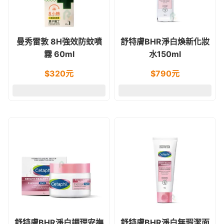
曼秀雷敦 8H強效防蚊噴
舒特膚BHR淨白煥新化妝
霧 60ml
水150ml
$
320
元
$
790
元
舒特膚BHR淨白調理安撫
舒特膚BHR淨白無瑕潔面