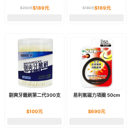
配方120g
$
189
元
$
169
元
$
200
元
$
180
元
剔爽牙籤刷第二代300支
易利氣磁力項圈 50cm
$
100
元
$
690
元