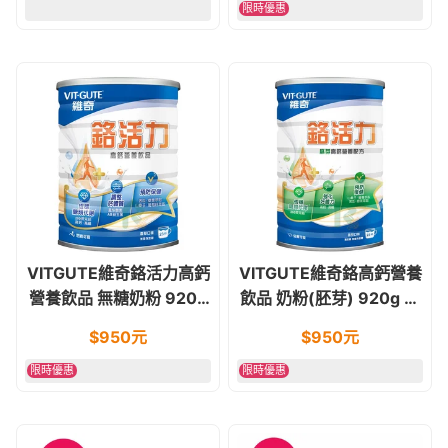
限時優惠
VITGUTE維奇鉻活力高鈣
VITGUTE維奇鉻高鈣營養
營養飲品 無糖奶粉 920g
飲品 奶粉(胚芽) 920g 素
奶素食可 (糖友適用)
食可 無乳糖 (糖友適用)
$
950
元
$
950
元
限時優惠
限時優惠