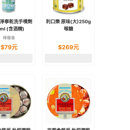
淨寧乾洗手噴劑
利口樂 原味(大)250g
ml (含酒精)
喉糖
檸檬香
$
79
元
$
269
元