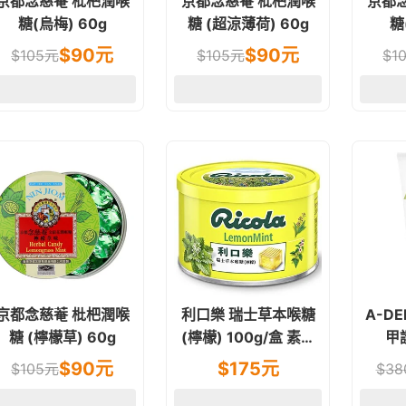
京都念慈菴 枇杷潤喉
京都念慈菴 枇杷潤喉
京都
糖(烏梅) 60g
糖 (超涼薄荷) 60g
糖
$
90
元
$
90
元
$
105
元
$
105
元
$
1
京都念慈菴 枇杷潤喉
利口樂 瑞士草本喉糖
A-D
糖 (檸檬草) 60g
(檸檬) 100g/盒 素食
甲
可
$
90
元
$
175
元
$
105
元
$
38