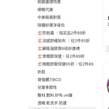
疤痕護理特惠
順暢代謝
中美極澱對策
除穢好運淨身包
🏖️防蚊蟲 ︱指定品2件89折
🏖️涼感舒緩貼布 ︱任2件85折
🏖️顧衛凝膠買6送好康禮
🏖️骨關節保健︱任2件89折
🏖️睡眠舒壓保健95折︱任2件89
折起
增強體力BCD
兒童季節性
醫材.敷料.紗布.ok繃
酒精.乾洗手.防護