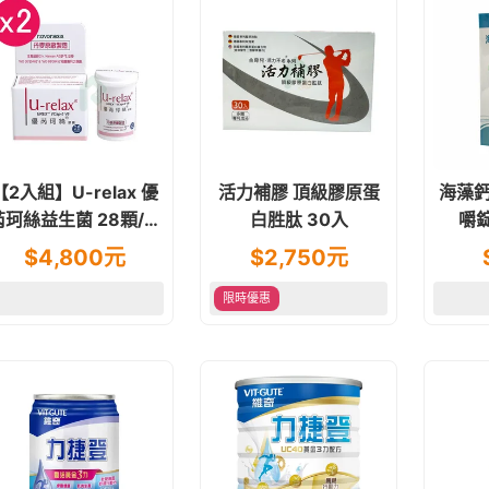
【2入組】U-relax 優
活力補膠 頂級膠原蛋
海藻鈣
芮珂絲益生菌 28顆/盒
白胜肽 30入
嚼錠
丹麥製造 私密處專用
$
4,800
元
$
2,750
元
限時優惠