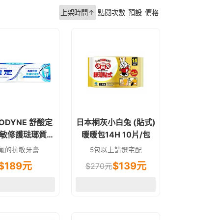
上架時間↑
點閱次數
預設
價格
SODYNE 舒酸定
日本桐灰小白兔 (貼式)
敏修護琺瑯質牙
暖暖包14H 10片/包
膏 100g
氟的抗敏牙膏
5包以上請選宅配
$
189
元
$
139
元
$
270
元