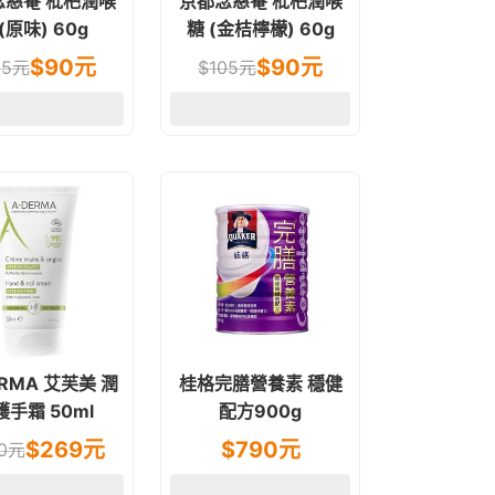
念慈菴 枇杷潤喉
京都念慈菴 枇杷潤喉
(原味) 60g
糖 (金桔檸檬) 60g
$
90
元
$
90
元
05
元
$
105
元
ERMA 艾芙美 潤
桂格完膳營養素 穩健
護手霜 50ml
配方900g
$
269
元
$
790
元
0
元