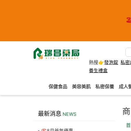
🏖
熱搜👉
發泡錠
私密
養生禮盒
保健食品
美容美肌
私密保養
成人
商
最新消息
NEWS
首
🏖️8月爸氣優惠