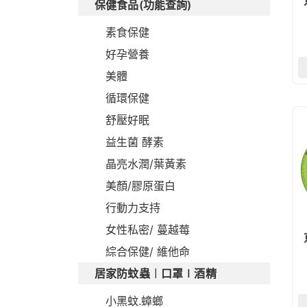
保健食品(功能查詢)
素食保健
好孕營養
美體
循環保健
舒壓好眠
益生菌 酵素
晶亮水潤/葉黃素
美顏/膠原蛋白
行動力支持
女性私密/ 蔓越莓
綜合保健/ 維他命
居家防蚊蟲︱口罩∣酒精
小黑蚊.蟑螂