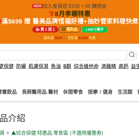
加入會員送 $100 + 66 購物金
NEW
👔
8月孝親特惠
️
滿$699 贈 醫美品牌惜福好禮+抽妙管家料理快
|
👍 買 1 送 1
💥
福利品
LINE小幫手
超商滿
$699
｜
宅配滿
$1200
免運
處保健
防曬
肌膚保濕
魚油
B群
綜合維他命
滴雞精
高鈣
益
營養飲品
長照醫用品.醫材
休閒零食
按摩∣健身
生活館
品介紹
頁
>
▲綜合保健.特惠品.零食區 (不適用優惠券)