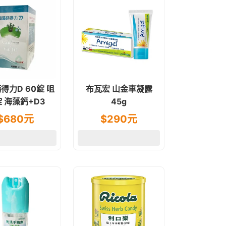
得力D 60錠 咀
布瓦宏 山金車凝露
 海藻鈣+D3
45g
$
680
元
$
290
元