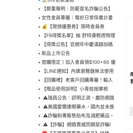
【鄭重聲明｜防範冒名詐騙公告】
女性會員專屬｜莓好日常保養計畫
💰【現領優惠券】限時會員券
【FB得獎名單】抽 舒特膚輕透物理
低敏防曬霜乙名(8/4報到截止)
【得獎公告】官網年中慶滿額加碼
抽FIKA蒸煮料理組2名(7/31截止)
新品上市公告
首購限定丨加入會員領$100+66 優
惠！
【LINE通知】內建瀏覽器無法使用
下拉選單
【回購禮】老客戶回購專屬！輸入
顆
折扣碼現折$100
【贈品使用說明】小青娃按摩梳
⚠️瑞昌公告：認明正貨，嚴防網路
詐騙
⚠️美國愛爾康眼藥水，國內並未進
口販售
⚠️詐騙粉專販售貼布及減肥藥品，
請勿上當，請查明來源! 非瑞昌藥局
⚠️【詐騙】網路賣威而鋼是詐騙!
販售!