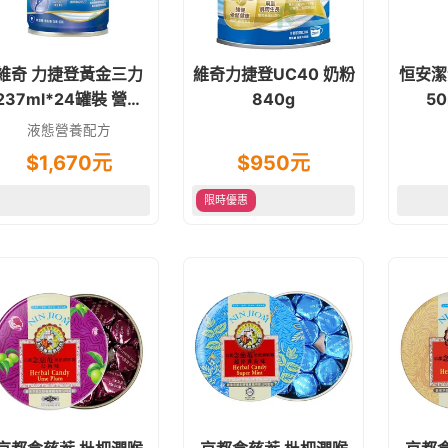
維奇 力捷登黃金三力
維奇力捷登UC40 奶粉
恒安潔
237ml*24罐裝 營養
840g
50
奶水
液態營養配方
$
1,670
元
$
950
元
限時優惠