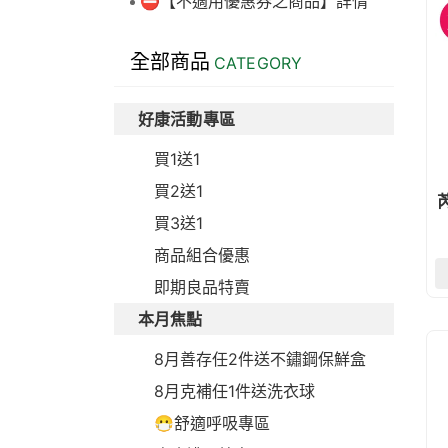
⛔【不適用優惠券之商品】詳情
全部商品
CATEGORY
好康活動專區
買1送1
買2送1
買3送1
商品組合優惠
即期良品特賣
本月焦點
8月善存任2件送不鏽鋼保鮮盒
8月克補任1件送洗衣球
😷舒適呼吸專區