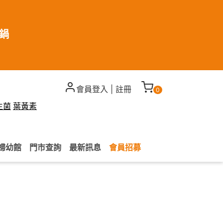
煮鍋
會員登入
|
註冊
0
生菌
葉黃素
婦幼館
門市查詢
最新訊息
會員招募