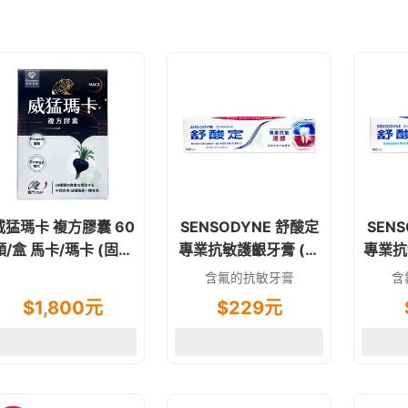
威猛瑪卡 複方膠囊 60
SENSODYNE 舒酸定
SEN
/盒 馬卡/瑪卡 (固德
專業抗敏護齦牙膏 (原
專業抗
生技)
味) 100g
含氟的抗敏牙膏
含
$
1,800
元
$
229
元