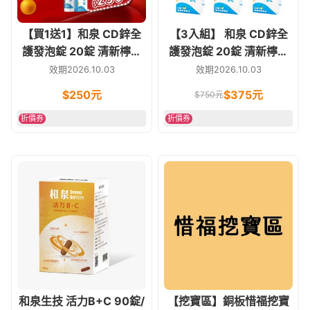
【買1送1】和泉 CD鋅全
【3入組】 和泉 CD鋅全
護發泡錠 20錠 清新檸檬
護發泡錠 20錠 清新檸檬
風味 維他命C
風味 維他命C
效期2026.10.03
效期2026.10.03
$
250
元
$
375
元
$
750
元
折價券
折價券
和泉生技 活力B+C 90錠/
【挖寶區】銅板惜福挖寶