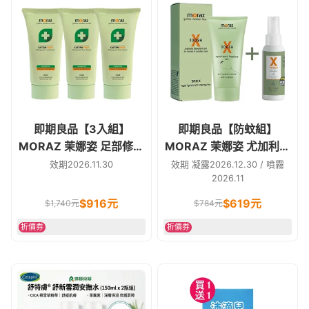
即期良品【3入組】
即期良品【防蚊組】
MORAZ 茉娜姿 足部修護
MORAZ 茉娜姿 尤加利草
霜 專業版 50ml
本精油驅蚊凝露 50ml +
效期2026.11.30
效期 凝露2026.12.30 / 噴霧
2026.11
驅蚊噴霧(隨身瓶) 30ml
$
916
元
$
619
元
$
1,740
元
$
784
元
折價券
折價券