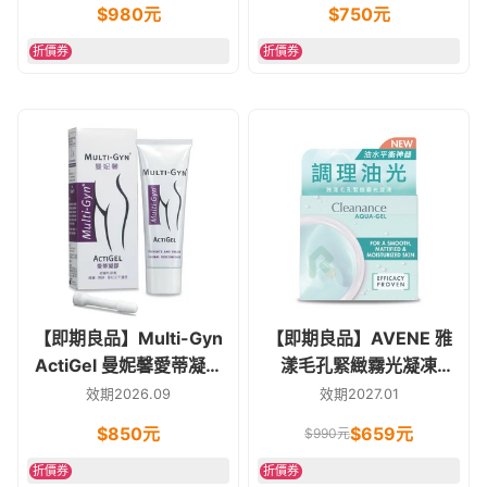
時使用
燥)
$
980
元
$
750
元
折價券
折價券
【即期良品】Multi-Gyn
【即期良品】AVENE 雅
ActiGel 曼妮馨愛蒂凝膠
漾毛孔緊緻霧光凝凍
50g 私密處日常異味困擾
50ml 緊緻毛孔
效期2026.09
效期2027.01
可使用
$
850
元
$
659
元
$
990
元
折價券
折價券