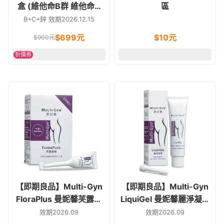
盒 (維他命B群 維他命C
區
鋅)
B+C+鋅 效期2026.12.15
$
699
元
$
10
元
$
900
元
折價券
【即期良品】Multi-Gyn
【即期良品】Multi-Gyn
FloraPlus 曼妮馨芙露凝
LiquiGel 曼妮馨麗淨凝膠
膠 5ml x5/盒 私密處不適
30g 私密處使用(滋潤乾
效期2026.09
效期2026.09