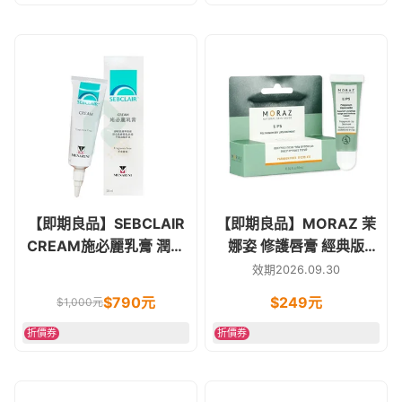
【即期良品】SEBCLAIR
【即期良品】MORAZ 茉
CREAM施必麗乳膏 潤膚
娜姿 修護唇膏 經典版
膏 30ml 新生兒 原廠公司
10ml
效期2026.09.30
貨 非水貨
$
790
元
$
249
元
$
1,000
元
折價券
折價券