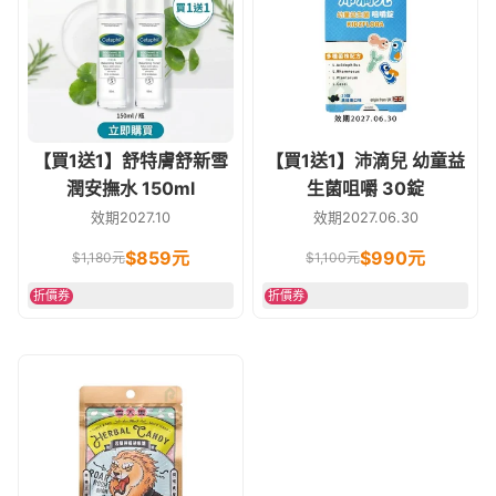
【買1送1】舒特膚舒新雪
【買1送1】沛滴兒 幼童益
潤安撫水 150ml
生菌咀嚼 30錠
效期2027.10
效期2027.06.30
$
859
元
$
990
元
$
1,180
元
$
1,100
元
折價券
折價券