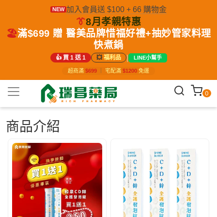
加入會員送 $100 + 66 購物金
NEW
👔
8月孝親特惠
🏖️
滿$699 贈 醫美品牌惜福好禮+抽妙管家料理
快煮鍋
|
👍 買 1 送 1
💥
福利品
LINE小幫手
超商滿
$699
｜
宅配滿
$1200
免運
0
商品介紹