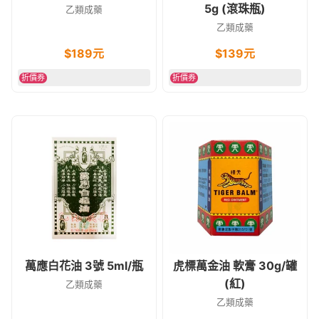
5g (滾珠瓶)
乙類成藥
乙類成藥
$
189
元
$
139
元
折價券
折價券
萬應白花油 3號 5ml/瓶
虎標萬金油 軟膏 30g/罐
(紅)
乙類成藥
乙類成藥