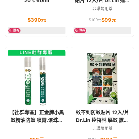
20% 60ml
貼片 12入/片 Dr.Lin 達特
林 防蚊 驅蚊 露營 登山
非環境用藥
$
390
元
$
99
元
$
109
元
折價券
折價券
【社群專區】正金牌小黑
蚊不到防蚊貼片 12入/片
蚊精油防蚊 噴霧.滾珠瓶
Dr.Lin 達特林 驅蚊 露營
(小黑蚊配方) 10ml
登山
非環境用藥