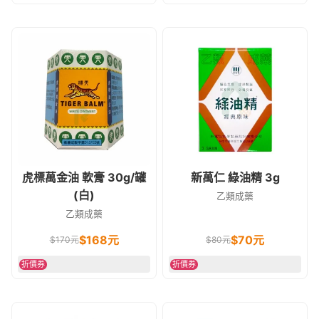
虎標萬金油 軟膏 30g/罐
新萬仁 綠油精 3g
(白)
乙類成藥
乙類成藥
$
168
元
$
70
元
$
170
元
$
80
元
折價券
折價券