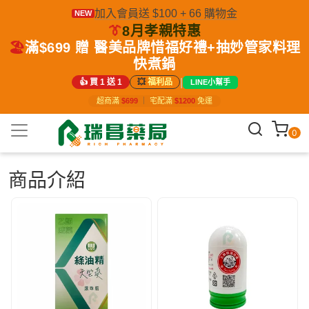
加入會員送 $100 + 66 購物金
NEW
👔
8月孝親特惠
🏖️
滿$699 贈 醫美品牌惜福好禮+抽妙管家料理
快煮鍋
|
👍 買 1 送 1
💥
福利品
LINE小幫手
超商滿
$699
｜
宅配滿
$1200
免運
0
商品介紹