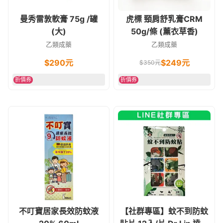
曼秀雷敦軟膏 75g /罐
虎標 頸肩舒乳膏CRM
(大)
50g/條 (薰衣草香)
乙類成藥
乙類成藥
$
290
元
$
249
元
$
350
元
折價券
折價券
不叮寶居家長效防蚊液
【社群專區】蚊不到防蚊