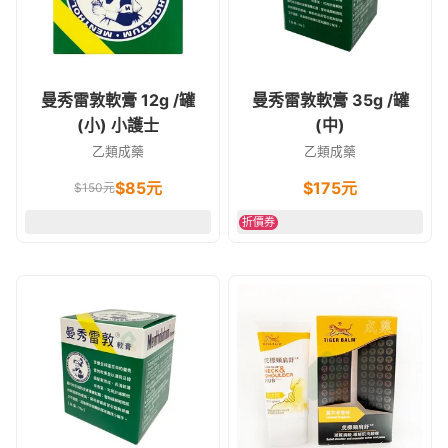
曼秀雷敦軟膏 12g /罐
曼秀雷敦軟膏 35g /罐
(小) 小護士
(中)
乙類成藥
乙類成藥
$
85
元
$
175
元
$
150
元
折價券