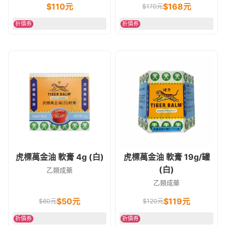
$
110
元
$
168
元
$
170
元
折價券
折價券
虎標萬金油 軟膏 4g (白)
虎標萬金油 軟膏 19g/罐
(白)
乙類成藥
乙類成藥
$
50
元
$
119
元
$
60
元
$
120
元
折價券
折價券