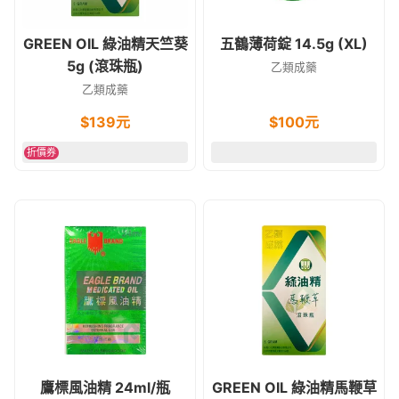
GREEN OIL 綠油精天竺葵
五鶴薄荷錠 14.5g (XL)
5g (滾珠瓶)
乙類成藥
乙類成藥
$
139
元
$
100
元
折價券
鷹標風油精 24ml/瓶
GREEN OIL 綠油精馬鞭草