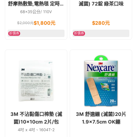
舒摩熱敷墊,電熱毯 定時定
滅菌) 72錠 綠茶口味
溫14*27英吋
68x35公分/ 110V
$
1,800
元
$
280
元
$
2,000
元
折價券
折價券
3M 不沾黏傷口棉墊 (滅
3M 舒適繃 (滅菌)20片
菌)10x10cm 2片/包
1.9x7.5cm OK繃
4吋 x 4吋、1604T-2