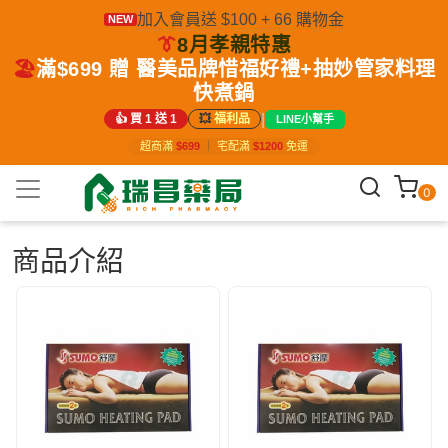
加入會員送 $100 + 66 購物金
NEW
👔
8月孝親特惠
🏖️
滿$699 贈 醫美品牌惜福好禮+抽妙管家料理
快煮鍋
|
👍 買 1 送 1
💥
福利品
LINE小幫手
超商滿
$699
｜
宅配滿
$1200
免運
0
商品介紹