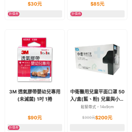
$
30
元
$
85
元
折價券
折價券
3M 透氣膠帶嬰幼兒專用
中衛醫用兒童平面口罩 50
(未滅菌) 1吋 1捲
入/盒(藍、粉) 兒童與小臉
專用
鬆緊帶式，14x9cm
$
90
元
$
200
元
$
300
元
折價券