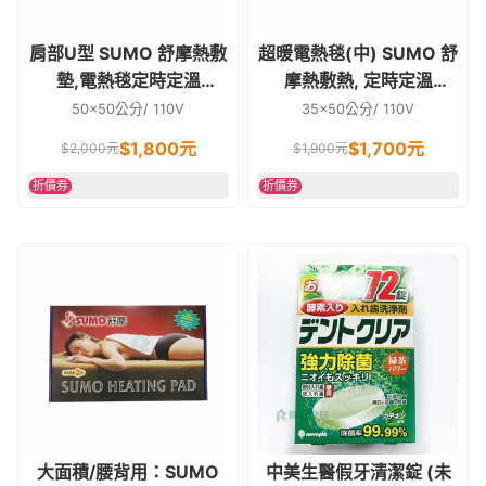
肩部U型 SUMO 舒摩熱敷
超暖電熱毯(中) SUMO 舒
墊,電熱毯定時定溫
摩熱敷熱, 定時定溫
20*20英吋
14*20英吋
50x50公分/ 110V
35x50公分/ 110V
$
1,800
元
$
1,700
元
$
2,000
元
$
1,900
元
折價券
折價券
大面積/腰背用：SUMO
中美生醫假牙清潔錠 (未