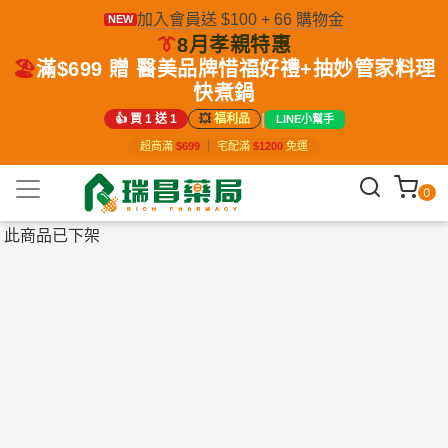
加入會員送 $100 + 66 購物金
NEW
👔
8月孝親特惠
🏖️
滿$699 贈 醫美品牌惜福好禮+抽妙管家料理
快煮鍋
|
👍 買 1 送 1
💥
福利品
LINE小幫手
超商滿
$699
｜
宅配滿
$1200
免運
0
此商品已下架