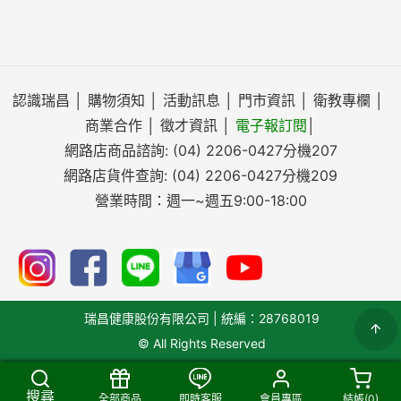
認識瑞昌
│
購物須知
│
活動訊息
│
門市資訊
│
衛教專欄
│
商業合作
│
徵才資訊
│
電子報訂閱
│
網路店商品諮詢:
(04) 2206-0427
分機207
網路店貨件查詢:
(04) 2206-0427
分機209
營業時間：週一~週五9:00-18:00
瑞昌健康股份有限公司 | 統編：28768019
© All Rights Reserved
搜尋
全部商品
即時客服
會員專區
結帳(
0
)