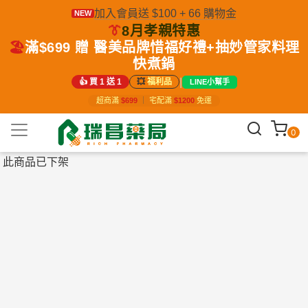
加入會員送 $100 + 66 購物金
NEW
👔
8月孝親特惠
🏖️
滿$699 贈 醫美品牌惜福好禮+抽妙管家料理
快煮鍋
|
👍 買 1 送 1
💥
福利品
LINE小幫手
超商滿
$699
｜
宅配滿
$1200
免運
0
此商品已下架