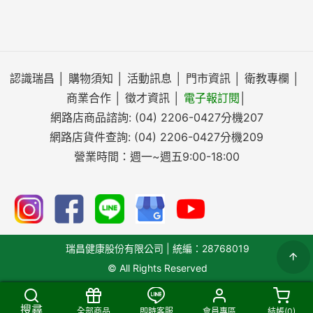
認識瑞昌
│
購物須知
│
活動訊息
│
門市資訊
│
衛教專欄
│
商業合作
│
徵才資訊
│
電子報訂閱
│
網路店商品諮詢:
(04) 2206-0427
分機207
網路店貨件查詢:
(04) 2206-0427
分機209
營業時間：週一~週五9:00-18:00
瑞昌健康股份有限公司 | 統編：28768019
© All Rights Reserved
搜尋
全部商品
即時客服
會員專區
結帳(
0
)