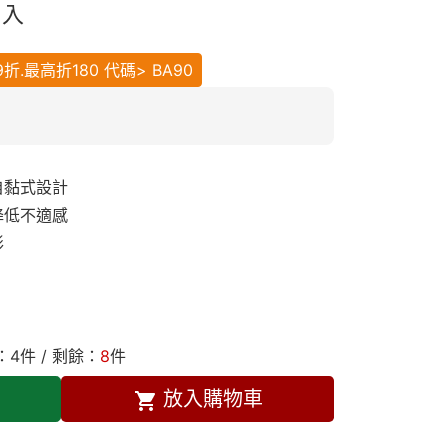
1入
.最高折180 代碼> BA90
自黏式設計
降低不適感
形
：
4
件 / 剩餘：
8
件
放入購物車