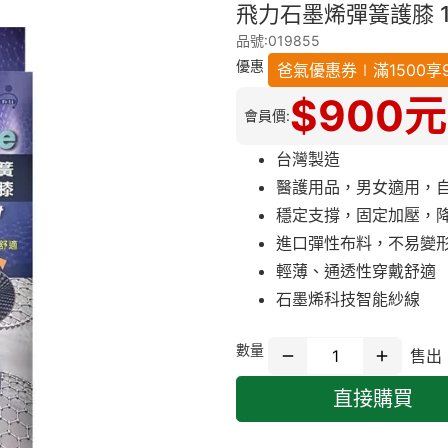
飛力石墨烯彈簧護膝 
品號:019855
優惠
爸氣優惠券∣滿1500享9折
$
900
元
會員價:
台灣製造
醫護用品，男女適用，
穩定支撐，固定加壓，
進口彈性布料，不易變
輕薄、通透性穿戴舒適
石墨烯科技智能紗線
數量
售出
直接購買