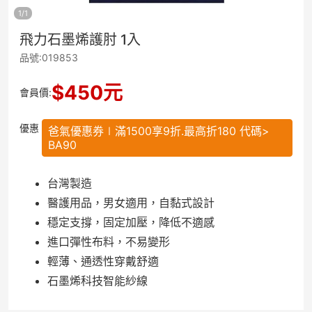
1
/
1
飛力石墨烯護肘 1入
品號:019853
$
450
元
會員價:
優惠
爸氣優惠券∣滿1500享9折.最高折180 代碼>
BA90
台灣製造
醫護用品，男女適用，自黏式設計
穩定支撐，固定加壓，降低不適感
進口彈性布料，不易變形
輕薄、通透性穿戴舒適
石墨烯科技智能紗線