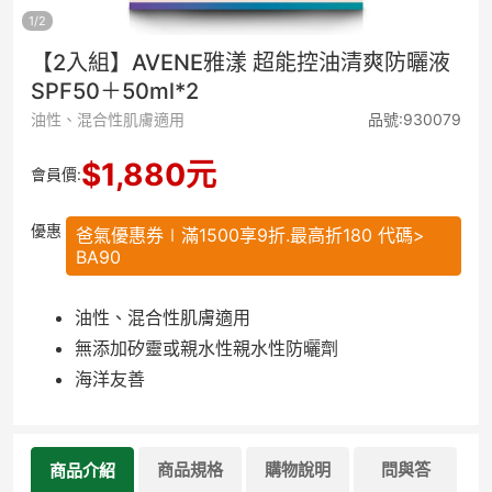
1
/
2
【2入組】AVENE雅漾 超能控油清爽防曬液
SPF50＋50ml*2
油性、混合性肌膚適用
品號:930079
$
1,880
元
會員價:
優惠
爸氣優惠券∣滿1500享9折.最高折180 代碼>
BA90
油性、混合性肌膚適用
無添加矽靈或親水性親水性防曬劑
海洋友善
商品規格
購物說明
問與答
商品介紹