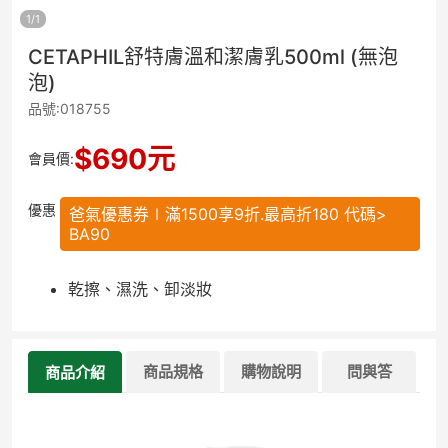
1
/
1
CETAPHIL舒特膚溫和潔膚乳500ml (無泡
泡)
品號:018755
$
690
元
會員價:
優惠
爸氣優惠券∣滿1500享9折.最高折180 代碼>
BA90
乾擦、濕洗、卸淡妝
商品規格
購物說明
問與答
商品介紹