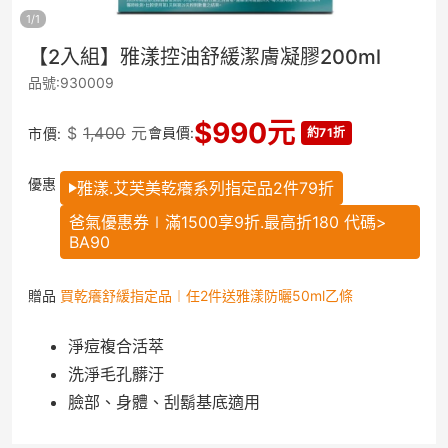
1
/
1
【2入組】雅漾控油舒緩潔膚凝膠200ml
品號:930009
$
990
元
$
1,400
元
會員價:
市價:
約71折
優惠
雅漾.艾芙美乾癢系列指定品2件79折
爸氣優惠券∣滿1500享9折.最高折180 代碼>
BA90
贈品
買乾癢舒緩指定品︱任2件送雅漾防曬50ml乙條
淨痘複合活萃
洗淨毛孔髒汙
臉部、身體、刮鬍基底適用