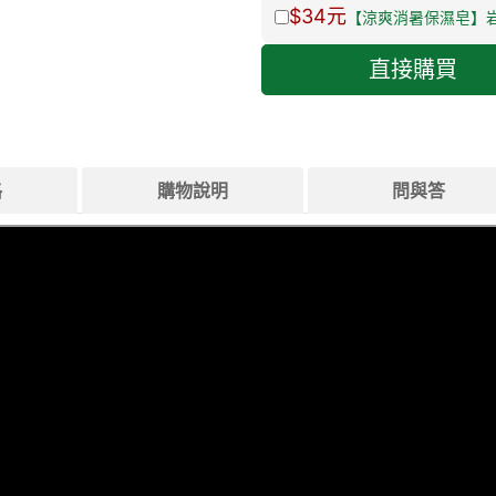
$34
元
【涼爽消暑保濕皂】岩
直接購買
格
購物說明
問與答