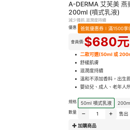
A-DERMA 艾芙美 
200ml (噴式乳液)
減少搔抓.滋潤度持續
優惠
爸氣優惠券∣滿1500享9折
$
680
元
會員價:
二款可選(50ml 或 200m
舒緩肌膚
滋潤度持續
溫和不添加香料，出生
嬰幼兒、成人、老年人
規格
50ml 噴式乳液
200
數量
售出
加購商品