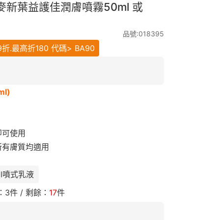
燕麥新葉益護佳潤膚噴霧50ml 或
品號:018395
.最高折180 代碼> BA90
l)
即可使用
所有膚質均適用
ml噴式乳液
：
3
件 / 剩餘：
17
件