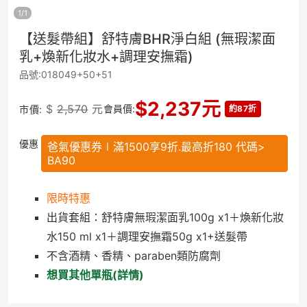
1
/
1
【送髮帶組】舒特膚BHR淨白組 (無瑕潔面
乳+煥新化妝水+調理安撫霜)
品號:018049+50+51
$
2,237
元
$
2,570
元
會員價:
市價:
約87折
優惠
爸氣優惠券∣滿1500享9折.最高折180 代碼>
BA90
限時特惠
出貨套組：舒特膚無瑕潔面乳100g x1＋煥新化妝
水150 ml x1＋調理安撫霜50g x1+送髮帶
不含酒精、香精、paraben類防腐劑
想買其他單瓶(詳情)