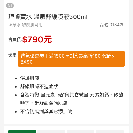
1
/
1
理膚寶水 溫泉舒緩噴液300ml
溫泉水.敏感肌可用
品號:018429
$
790
元
會員價:
優惠
爸氣優惠券∣滿1500享9折.最高折180 代碼>
BA90
保護肌膚
舒緩肌膚不適症狀
含獨特微 量元素 ”硒”與其它微量 元素如鈣、矽酸
鹽等，能舒緩保護肌膚
不含防腐劑與其它添加物