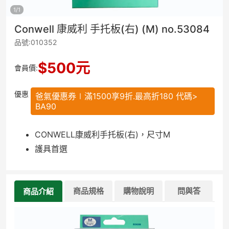
1
/
1
Conwell 康威利 手托板(右) (M) no.53084
品號:010352
$
500
元
會員價:
優惠
爸氣優惠券∣滿1500享9折.最高折180 代碼>
BA90
CONWELL康威利手托板(右)，尺寸M
護具首選
商品規格
購物說明
問與答
商品介紹